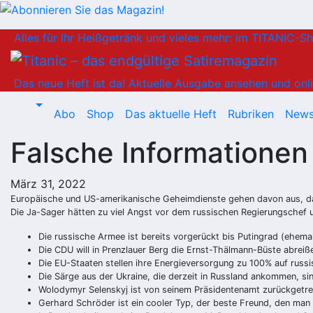
Zum
Alles für Ihr Heißgetränk und vieles mehr: im TITANIC-S
Inhalt
springen
Das neue Heft ist da!
Aktuelle Ausgabe ansehen und onli
Abo
Shop
Das aktuelle Heft
Rubriken
News
Falsche Informationen 
März 31, 2022
Europäische und US-amerikanische Geheimdienste gehen davon aus, das
Die Ja-Sager hätten zu viel Angst vor dem russischen Regierungschef 
Die russische Armee ist bereits vorgerückt bis Putingrad (ehemal
Die CDU will in Prenzlauer Berg die Ernst-Thälmann-Büste abreiße
Die EU-Staaten stellen ihre Energieversorgung zu 100% auf rus
Die Särge aus der Ukraine, die derzeit in Russland ankommen, 
Wolodymyr Selenskyj ist von seinem Präsidentenamt zurückgetrete
Gerhard Schröder ist ein cooler Typ, der beste Freund, den man 