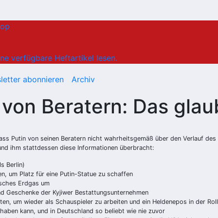
hop
ne verfügbare Heftartikel lesen.
letter abonnieren
Archiv
von Beratern: Das glau
s Putin von seinen Beratern nicht wahrheitsgemäß über den Verlauf des K
und ihm stattdessen diese Informationen überbracht:
s Berlin)
n, um Platz für eine Putin-Statue zu schaffen
sisches Erdgas um
sind Geschenke der Kyjiwer Bestattungsunternehmen
n, um wieder als Schauspieler zu arbeiten und ein Heldenepos in der Rol
haben kann, und in Deutschland so beliebt wie nie zuvor