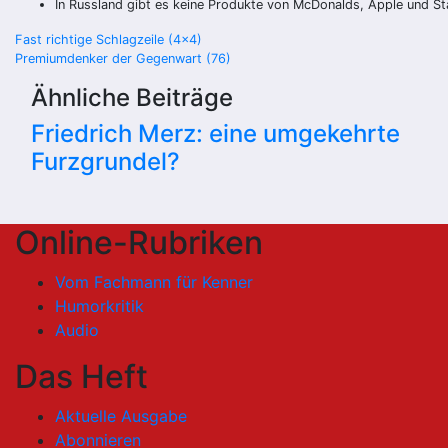
In Russland gibt es keine Produkte von McDonalds, Apple und St
Beitragsnavigation
Fast richtige Schlagzeile (4×4)
Premiumdenker der Gegenwart (76)
Ähnliche Beiträge
Friedrich Merz: eine umgekehrte
Furzgrundel?
Online-Rubriken
Vom Fachmann für Kenner
Humorkritik
Audio
Das Heft
Aktuelle Ausgabe
Abonnieren