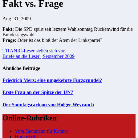
Fakt vs. Frage
Aug. 31, 2009
Fakt:
Die SPD spürt seit letztem Wahlsonntag Rückenwind für die
Bundestagswahl.
Frage:
Oder ist das bloß der Atem der Linkspartei?
Beitragsnavigation
TITANIC-Leser stellen sich vor
Briefe an die Leser | September 2009
Ähnliche Beiträge
Friedrich Merz: eine umgekehrte Furzgrundel?
Erste Frau an der Spitze der UN?
Der Sonntagscartoon von Holger Weyrauch
Online-Rubriken
Vom Fachmann für Kenner
Humorkritik