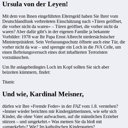
Ursula von der Leyen!
Mit dem von Ihnen eingeführten Elterngeld haben Sie Ihrer vom
Deutschlandfunk verbreiteten Einschätzung nach »Türen geöffnet,
die vorher nicht da waren« – Türen geöffnet, die vorher nicht da
waren? Aber dafür gibt’s in der eigenen Familie ja bekannte
Vorbilder: 1978 war Ihr Papa Ernst Albrecht niedersächsischer
Ministerpräsident. Sein Verfassungsschutz öffnete auch eine Tür, die
vorher nicht da war – und sprengte ein Loch in die JVA Celle, um
einen Befreiungsversuch eines dort inhaftierten Terroristen
vorzutäuschen.
Um Ihr anlagebedingtes Loch im Kopf sollten Sie sich aber
beizeiten kümmern, findet:
Titanic
Und wie, Kardinal Meisner,
dürfen wir Ihre »Fremde Feder« in der
FAZ
vom 1.8. verstehen?
»Immer wieder berichten mir Kindergärtnerinnen, wie sehr sich
Kinder, die ohne Vater aufwachsen, auf die männlichen Erzieher
stürzen – und umgekehrt.« Was meinen Sie da bloß mit
»umgekehrt«? Wie? Im katholischen Kindergarten?