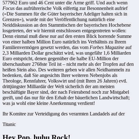
577962 Euro und 46 Cent unter die Arme griff. Und auch wenn
Focus
das aufrührerische Volk eilfertig zur Besonnenheit aufrief
(»Die Summen für die Güter bayerischer Adeliger halten sich in
Grenzen«), wurde mit der Veröffentlichung natürlich eine
Neiddiskussion an den Stammtischen der bayerischen Hochebene
losgetreten, der wir hiermit entschlossen entgegentreten wollen:
Denn einmal muß diese nur auf den ersten Blick horrende Summe
von einer halben Million Euro natürlich ins Verhältnis zu Ihrem
Familienvermögen gesetzt werden, das vom
Forbes Magazine
auf
2,3 Milliarden Dollar geschätzt wird, was ungefähr 1,6 Milliarden
Euro entspricht, denen gegenüber die halbe EU-Million der
überschaubare 2768ste Teil ist – nicht mehr als der Tropfen auf den
heißen Stein also. Des weiteren geben wir allen Neidhammeln zu
bedenken, daß Sie angesichts Ihrer weiteren Nebenjobs als
Theologe, Rennfahrer, Volkswirt und (mit Ihren 26 Jahren) evtl.
drittjüngster Milliardär der Welt sicherlich der am meisten
beschäftigte Bayer sind, der nach Feierabend noch zur Mistgabel
greift, und das nur für den Erhalt der bäuerlichen Landwirtschaft;
was ja wohl eine kleine Anerkennung verdient!
Ihr Komitee zur Verteidigung des verarmten Landadels auf der
Titanic
Hey Pop, huhu Rock!