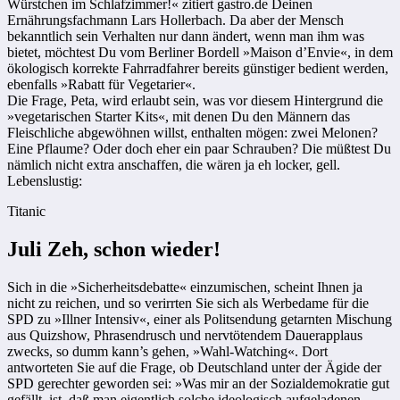
Würstchen im Schlafzimmer!« zitiert gastro.de Deinen
Ernährungsfachmann Lars Hollerbach. Da aber der Mensch
bekanntlich sein Verhalten nur dann ändert, wenn man ihm was
bietet, möchtest Du vom Berliner Bordell »Maison d’Envie«, in dem
ökologisch korrekte Fahrradfahrer bereits günstiger bedient werden,
ebenfalls »Rabatt für Vegetarier«.
Die Frage, Peta, wird erlaubt sein, was vor diesem Hintergrund die
»vegetarischen Starter Kits«, mit denen Du den Männern das
Fleischliche abgewöhnen willst, enthalten mögen: zwei Melonen?
Eine Pflaume? Oder doch eher ein paar Schrauben? Die müßtest Du
nämlich nicht extra anschaffen, die wären ja eh locker, gell.
Lebenslustig:
Titanic
Juli Zeh, schon wieder!
Sich in die »Sicherheitsdebatte« einzumischen, scheint Ihnen ja
nicht zu reichen, und so verirrten Sie sich als Werbedame für die
SPD zu »Illner Intensiv«, einer als Politsendung getarnten Mischung
aus Quizshow, Phrasendrusch und nervtötendem Dauerapplaus
zwecks, so dumm kann’s gehen, »Wahl-Watching«. Dort
antworteten Sie auf die Frage, ob Deutschland unter der Ägide der
SPD gerechter geworden sei: »Was mir an der Sozialdemokratie gut
gefällt, ist, daß man eigentlich solche ideologisch aufgeladenen