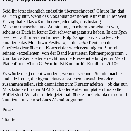
Seid Ihr jetzt eigentlich endgültig übergeschnappt? Glaubt Ihr, daß
es Euch guttut, wenn das Vokabular der hohen Kunst in Eurer Welt
Einzug hält? Das »Kuratieren« jedenfalls, das bislang
Museumsmenschen und Ausstellungsmachern vorbehalten war,
scheint es Euch in letzter Zeit schwer angetan zu haben. In der
Spex
lesen wir z.B. über den früheren Pulp-Sänger Jarvis Cocker: »Er
kuratierte das Meltdown Festival«; in der
Intro
freut sich der
Chefredakteur über ein Konzert der wiedervereinigten Blur mit
seinem »exzellenten, von der Band kuratierten Rahmenprogramm«.
Und kurze Zeit später erreicht uns die Pressemitteilung einer Metal-
Plattenfirma: »Tom G. Warrior ist Kurator für Roadburn 2010«.
Es würde uns ja nicht wundern, wenn das schnell Schule machte
und alle Leute, die irgend etwas aussuchen, auswählen oder
zusammenstellen, sich demnächst zum Kurator adelten – ob das nun
Musikstücke für den MP3-Stick oder Aufschnittplatten fürs kalte
Büffet sind. Wir aber radeln jetzt mal rüber zum Getränkemarkt und
kuratieren uns ein schönes Abendprogramm.
Prost:
Titanic