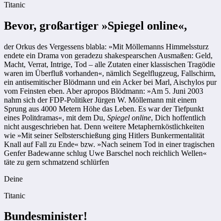
Titanic
Bevor, großartiger »Spiegel online«,
der Orkus des Vergessens blabla: »Mit Möllemanns Himmelssturz
endete ein Drama von geradezu shakespearschen Ausmaßen: Geld,
Macht, Verrat, Intrige, Tod – alle Zutaten einer klassischen Tragödie
waren im Überfluß vorhanden«, nämlich Segelflugzeug, Fallschirm,
ein antisemitischer Blödmann und ein Acker bei Marl, Aischylos pur
vom Feinsten eben. Aber apropos Blödmann: »Am 5. Juni 2003
nahm sich der FDP-Politiker Jürgen W. Möllemann mit einem
Sprung aus 4000 Metern Höhe das Leben. Es war der Tiefpunkt
eines Politdramas«, mit dem Du,
Spiegel online
, Dich hoffentlich
nicht ausgeschrieben hat. Denn weitere Metaphernköstlichkeiten
wie »Mit seiner Selbsterschießung ging Hitlers Bunkermentalität
Knall auf Fall zu Ende« bzw. »Nach seinem Tod in einer tragischen
Genfer Badewanne schlug Uwe Barschel noch reichlich Wellen«
täte zu gern schmatzend schlürfen
Deine
Titanic
Bundesminister!