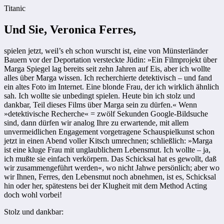
Titanic
Und Sie, Veronica Ferres,
spielen jetzt, weil’s eh schon wurscht ist, eine von Münsterländer
Bauern vor der Deportation versteckte Jüdin: »Ein Filmprojekt über
Marga Spiegel lag bereits seit zehn Jahren auf Eis, aber ich wollte
alles über Marga wissen. Ich recherchierte detektivisch – und fand
ein altes Foto im Internet. Eine blonde Frau, der ich wirklich ähnlich
sah. Ich wollte sie unbedingt spielen. Heute bin ich stolz und
dankbar, Teil dieses Films über Marga sein zu dürfen.« Wenn
»detektivische Recherche« = zwölf Sekunden Google-Bildsuche
sind, dann dürfen wir analog Ihre zu erwartende, mit allem
unvermeidlichen Engagement vorgetragene Schauspielkunst schon
jetzt in einen Abend voller Kitsch umrechnen; schließlich: »Marga
ist eine kluge Frau mit unglaublichem Lebensmut. Ich wollte – ja,
ich mußte sie einfach verkörpern. Das Schicksal hat es gewollt, daß
wir zusammengeführt werden«, wo nicht Jahwe persönlich; aber wo
wir Ihnen, Ferres, den Lebensmut noch abnehmen, ist es, Schicksal
hin oder her, spätestens bei der Klugheit mit dem Method Acting
doch wohl vorbei!
Stolz und dankbar: