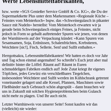
Werte Lebensmittelfabrikanten,
bzw. werte »SGS Genießer Service GmbH & Co. KG«, die Du der
Supermarktkette Plus unter dem Markennamen »Regionale Küche –
Feinstes vom Meisterkoch« bspw. das »Schweinegulasch in pikanter
Sauce mit Nudeln« herstellst: Vom Meisterkoch erwarten wir ja
gerade beim Schweinegulasch einiges Feines, ja Feinstes, nicht
jedoch in Form so geballt auftretender Spuren wie jenen, von denen
der Warnhinweis auf der Verpackung kündet: »Kann Spuren von
Sesamsamen, Soja, Erdnüssen, Schalenfrüchten, Krebstieren,
Weichtiere [sic!], Fisch, Sellerie, Senf und Sulfit enthalten.«
Herrgottsakra, Lebensmittelfabrikanten! Wir hatten es doch vor Jahr
und Tag schon einmal angemahnt! So schreibt’s Euch jetzt aber mal
definitiv hinter die Löffel: Räumt auf! Räumt in Euren
schmuddeligen Fabriken endlich auf! Jede Zutat kriegt ihr eigenes
Töpfchen, jedes Gewürz ein verschließbares Tiegelchen,
insbesondere Weichtiere und Sulfit werden im Kühlschrank getrennt
voneinander gelagert und alle Kessel, Pfannen, Maschinen sowie
Fließbänder nach Gebrauch schön abgespült – dann brauchen wir
uns in Zukunft mit solchen Hygieneproblemchen beim Gulasch
nicht mehr zu plagen. Und Ihr auch nicht.
Letzter Warnhinweis von unserer Seite! Sonst kaufen wir das
(vielleicht) nie wieder: