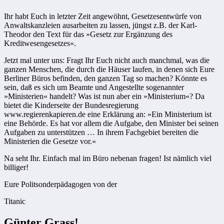
Ihr habt Euch in letzter Zeit angewöhnt, Gesetzesentwürfe von
Anwaltskanzleien ausarbeiten zu lassen, jüngst z.B. der Karl-
Theodor den Text für das »Gesetz zur Ergänzung des
Kreditwesengesetzes«.
Jetzt mal unter uns: Fragt Ihr Euch nicht auch manchmal, was die
ganzen Menschen, die durch die Häuser laufen, in denen sich Eure
Berliner Büros befinden, den ganzen Tag so machen? Könnte es
sein, daß es sich um Beamte und Angestellte sogenannter
»Ministerien« handelt? Was ist nun aber ein »Ministerium«? Da
bietet die Kinderseite der Bundesregierung
www.regierenkapieren.de eine Erklärung an: »Ein Ministerium ist
eine Behörde. Es hat vor allem die Aufgabe, den Minister bei seinen
Aufgaben zu unterstützen … In ihrem Fachgebiet bereiten die
Ministerien die Gesetze vor.«
Na seht Ihr. Einfach mal im Büro nebenan fragen! Ist nämlich viel
billiger!
Eure Politsonderpädagogen von der
Titanic
Günter Grass!