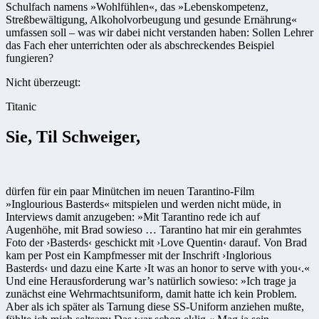
Schulfach namens »Wohlfühlen«, das »Lebenskompetenz,
Streßbewältigung, Alkoholvorbeugung und gesunde Ernährung«
umfassen soll – was wir dabei nicht verstanden haben: Sollen Lehrer
das Fach eher unterrichten oder als abschreckendes Beispiel
fungieren?
Nicht überzeugt:
Titanic
Sie, Til Schweiger,
dürfen für ein paar Minütchen im neuen Tarantino-Film
»Inglourious Basterds« mitspielen und werden nicht müde, in
Interviews damit anzugeben: »Mit Tarantino rede ich auf
Augenhöhe, mit Brad sowieso … Tarantino hat mir ein gerahmtes
Foto der ›Basterds‹ geschickt mit ›Love Quentin‹ darauf. Von Brad
kam per Post ein Kampfmesser mit der Inschrift ›Inglorious
Basterds‹ und dazu eine Karte ›It was an honor to serve with you‹.«
Und eine Herausforderung war’s natürlich sowieso: »Ich trage ja
zunächst eine Wehrmachtsuniform, damit hatte ich kein Problem.
Aber als ich später als Tarnung diese SS-Uniform anziehen mußte,