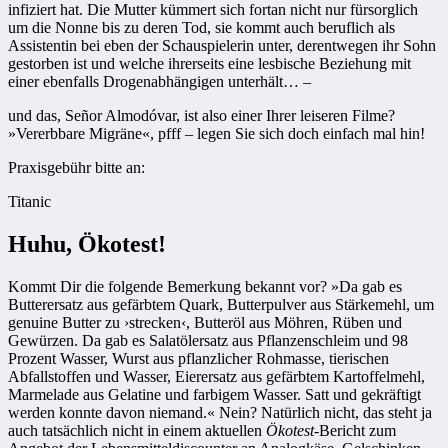
infiziert hat. Die Mutter kümmert sich fortan nicht nur fürsorglich
um die Nonne bis zu deren Tod, sie kommt auch beruflich als
Assistentin bei eben der Schauspielerin unter, derentwegen ihr Sohn
gestorben ist und welche ihrerseits eine lesbische Beziehung mit
einer ebenfalls Drogenabhängigen unterhält… –
und das, Señor Almodóvar, ist also einer Ihrer leiseren Filme?
»Vererbbare Migräne«, pfff – legen Sie sich doch einfach mal hin!
Praxisgebühr bitte an:
Titanic
Huhu, Ökotest!
Kommt Dir die folgende Bemerkung bekannt vor? »Da gab es
Butterersatz aus gefärbtem Quark, Butterpulver aus Stärkemehl, um
genuine Butter zu ›strecken‹, Butteröl aus Möhren, Rüben und
Gewürzen. Da gab es Salatölersatz aus Pflanzenschleim und 98
Prozent Wasser, Wurst aus pflanzlicher Rohmasse, tierischen
Abfallstoffen und Wasser, Eierersatz aus gefärbtem Kartoffelmehl,
Marmelade aus Gelatine und farbigem Wasser. Satt und gekräftigt
werden konnte davon niemand.« Nein? Natürlich nicht, das steht ja
auch tatsächlich nicht in einem aktuellen
Ökotest
-Bericht zum