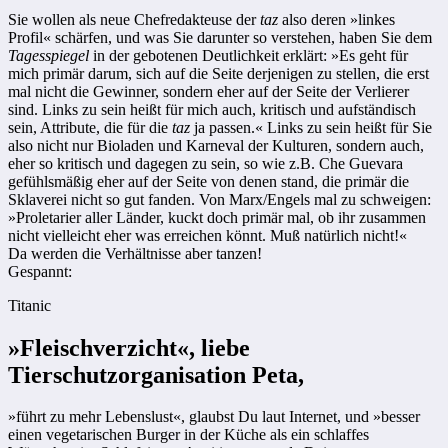
Sie wollen als neue Chefredakteuse der
taz
also deren »linkes
Profil« schärfen, und was Sie darunter so verstehen, haben Sie dem
Tagesspiegel
in der gebotenen Deutlichkeit erklärt: »Es geht für
mich primär darum, sich auf die Seite derjenigen zu stellen, die erst
mal nicht die Gewinner, sondern eher auf der Seite der Verlierer
sind. Links zu sein heißt für mich auch, kritisch und aufständisch
sein, Attribute, die für die
taz
ja passen.« Links zu sein heißt für Sie
also nicht nur Bioladen und Karneval der Kulturen, sondern auch,
eher so kritisch und dagegen zu sein, so wie z.B. Che Guevara
gefühlsmäßig eher auf der Seite von denen stand, die primär die
Sklaverei nicht so gut fanden. Von Marx/Engels mal zu schweigen:
»Proletarier aller Länder, kuckt doch primär mal, ob ihr zusammen
nicht vielleicht eher was erreichen könnt. Muß natürlich nicht!«
Da werden die Verhältnisse aber tanzen!
Gespannt:
Titanic
»Fleischverzicht«, liebe
Tierschutzorganisation Peta,
»führt zu mehr Lebenslust«, glaubst Du laut Internet, und »besser
einen vegetarischen Burger in der Küche als ein schlaffes