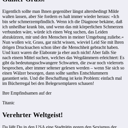
Eigentlich sollte man Ihnen gegenüber längst altersbedingt Milde
walten lassen, aber Sie fordern es halt immer wieder heraus: »Ich
bin sehr schmerzempfindlich. Wenn ich die Diagnose bekäme, daß
ich unheilbar krank bin, und wenn das mit körperlichen Schmerzen
verbunden wäre, würde ich einen Weg suchen, das Leiden
abzukürzen, mir und den Menschen in meiner Umgebung zuliebe.«
Nun wollen wir, Grass, gar nicht wissen, wieviel Leid Sie mit Ihren
drögen Drucksachen schon über die Menschheit gebracht haben.
Und kurz waren die Elaborate ja eher auch nicht! Aber falls Sie
nach einem Mittel suchen, welches das Wegdämmern erleichtert: Es
gibt da bedeutungsschwangere Schwarten, die zwar noch vielerorts
besprochen, aber immer seltener gelesen werden – wenn Sie sich so
einen Wälzer besorgen, dann sollte sanftes Entschlummern
garantiert sein. Und die Beschaffung ist kein Problem: einfach mal
im Bücherregal bei den Belegexemplaren schauen!
Ihre Empfindsamen auf der
Titanic
Verehrter Weltgeist!
Da läßt Du in den USA eine Stadträtin gegen den Sexismus der