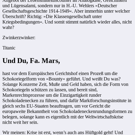
Angebot der Lebensmitteldiscounter an Analogkäse, Gelschinken
und Lügensalami, sondern nur in H.-U. Wehlers »Deutscher
Gesellschaftsgeschichte 1914-1949«. Aber immerhin unter welcher
Überschrift? Richtig: »Die Klassengesellschaft unter
Kriegsbedingungen«. Und somit stimmt natürlich wieder alles, nicht
wahr?
Zwinkerzwinker:
Titanic
Und Du, Fa. Mars,
hast vor dem Europäischen Gerichtshof einen Prozeß um die
Schokoriegelform von »Bounty« geführt. Und weißt Du was?
Solange Konzerne Zeit, Muße und Geld haben, sich die Form von
Schokoriegeln schützen zu lassen, und bereit sind,
Markenrechtsprozesse um die Einzigartigkeit runder
Schokoladenecken zu führen, und dafür Marktforschungsinstitute in
gleich sechs EU-Staaten beauftragen, um vor Gericht die
europaweite Bekanntheit von Schokoladeneckenrundungsformen zu
belegen, solange kann es eigentlich mit der Weltwirtschaftskrise
nicht weit her sein.
Wir meinen: Krise ist erst, wenn’s auch ans Hüftgold geht! Und