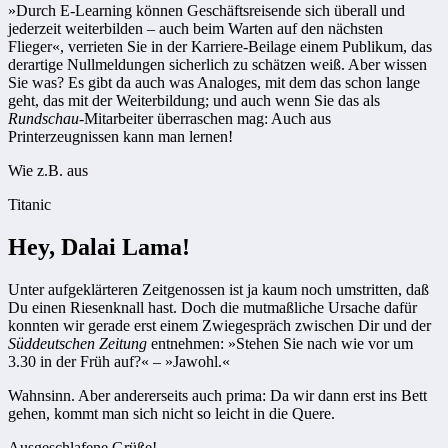
»Durch E-Learning können Geschäftsreisende sich überall und
jederzeit weiterbilden – auch beim Warten auf den nächsten
Flieger«, verrieten Sie in der Karriere-Beilage einem Publikum, das
derartige Nullmeldungen sicherlich zu schätzen weiß. Aber wissen
Sie was? Es gibt da auch was Analoges, mit dem das schon lange
geht, das mit der Weiterbildung; und auch wenn Sie das als
Rundschau
-Mitarbeiter überraschen mag: Auch aus
Printerzeugnissen kann man lernen!
Wie z.B. aus
Titanic
Hey, Dalai Lama!
Unter aufgeklärteren Zeitgenossen ist ja kaum noch umstritten, daß
Du einen Riesenknall hast. Doch die mutmaßliche Ursache dafür
konnten wir gerade erst einem Zwiegespräch zwischen Dir und der
Süddeutschen Zeitung
entnehmen: »Stehen Sie nach wie vor um
3.30 in der Früh auf?« – »Jawohl.«
Wahnsinn. Aber andererseits auch prima: Da wir dann erst ins Bett
gehen, kommt man sich nicht so leicht in die Quere.
Ausgeschlafene Grüße!