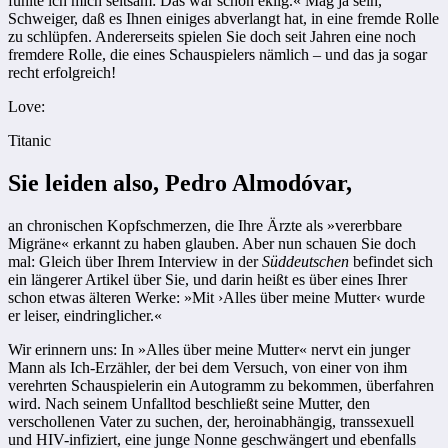
fühlte ich mich seltsam: Das war schon eklig.« Mag ja sein,
Schweiger, daß es Ihnen einiges abverlangt hat, in eine fremde Rolle
zu schlüpfen. Andererseits spielen Sie doch seit Jahren eine noch
fremdere Rolle, die eines Schauspielers nämlich – und das ja sogar
recht erfolgreich!
Love:
Titanic
Sie leiden also, Pedro Almodóvar,
an chronischen Kopfschmerzen, die Ihre Ärzte als »vererbbare
Migräne« erkannt zu haben glauben. Aber nun schauen Sie doch
mal: Gleich über Ihrem Interview in der
Süddeutschen
befindet sich
ein längerer Artikel über Sie, und darin heißt es über eines Ihrer
schon etwas älteren Werke: »Mit ›Alles über meine Mutter‹ wurde
er leiser, eindringlicher.«
Wir erinnern uns: In »Alles über meine Mutter« nervt ein junger
Mann als Ich-Erzähler, der bei dem Versuch, von einer von ihm
verehrten Schauspielerin ein Autogramm zu bekommen, überfahren
wird. Nach seinem Unfalltod beschließt seine Mutter, den
verschollenen Vater zu suchen, der, heroinabhängig, transsexuell
und HIV-infiziert, eine junge Nonne geschwängert und ebenfalls