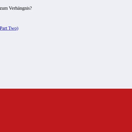
t zum Verhängnis?
(Part Two)