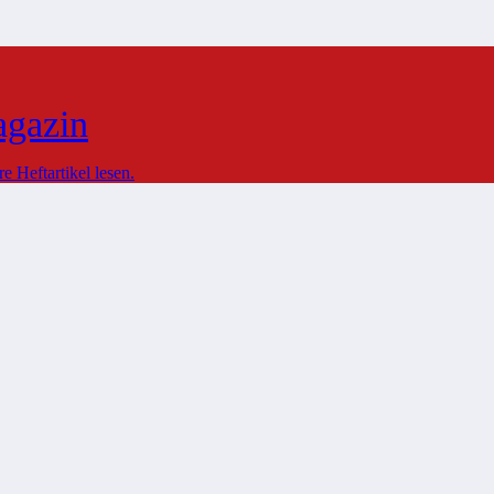
agazin
 Heftartikel lesen.