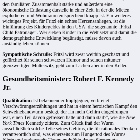
den familiären Zusammenhalt stärke und außerdem eine
ökonomische Entlastung darstelle in einer Zeit, in der die Mieten
explodieren und Wohnraum entsprechend knapp ist. Ein weiteres
wichtiges Projekt, für Fritzl ein echtes Herzensanliegen, ist die
Einführung des Kindergeldes in den USA, die sogenannte „Fritzl
Child Patronage“. Wer sieben Kinder in die Welt setzt und damit die
demographische Entwicklung begünstigt, müsse davon auch
anständig leben können.
Sympathische Schrulle:
Fritzl wird zwar weithin geschätzt und
gefürchtet für seinen schwarzen Humor und seinen mitunter
grenzwertigen Mutterwitz, geht zum Lachen aber in den Keller.
Gesundheitsminister: Robert F. Kennedy
Jr.
Qualifikation:
Ist bekennender Impfgegner, verbreitet
Verschwörungserzählungen und hat in einem heroischen Kampf den
Schweinebandwurm besiegt, der „in mein Gehirn eingedrungen
war, einen Teil davon gefressen hatte und dann starb“, wie die
New
York Times
Kennedy zitierte. Zum Glück fraß der Wurm
ausschließlich solche Teile seines Gehirns, die für rationales Denken
verantwortlich sind, was einerseits zum Hungertod des Wurms
führte und andererseits Trump endgültig davon überzeugte,