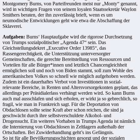
Montgomery Burns, von Parteifreunden meist nur „Monty“ genannt,
wird in wichtigen Fragen von seinem loyalen Staatssekretär Waylon
Smithers beraten, der ihn zuverlässig brieft, wenn es um
neumodische Entwicklungen geht wie etwa die Abschaffung der
Sklaverei.
Aufgaben:
Burns‘ Hauptaufgabe wird die rigorose Durchsetzung
von Trumps sozialpolitischer „Agenda 47“ sein. Das
Gleichstellungsdekret „Executive Order 13985“, das
Rassengerechtigkeit, die Unterstützung unterversorgter
Gemeinschaften, die gerechte Bereitstellung von Ressourcen und
Vorteilen für alle Bürger*innen und letztlich Chancengleichheit
ermöglichen soll und noch von Biden stammt, soll zum Wohle des
amerikanischen Volkes so schnell wie möglich aufgehoben werden.
Zudem ist ein dauerhaftes Verbot von Investitionen in sozial-
relevante Bereiche, in Renten und Altersvorsorgekonten geplant, das
allerdings per Präsidialerlass verhängt werden wird. So kann Burns
auch mal ausschlafen und sich erholen, er wirkt ja so gebrechlich, so
fragil, wie man in Frankreich sagt. Für die Deportation von
Obdachlosen sollte seine Kraft aber schon reichen, die sind ja
geschwächt durch ihre selbstverschuldete Alkohol- und
Drogensucht. Ein weiteres Vorhaben in Trumps Agenda ist nämlich
die Internierung von Obdachlosen in Zeltlagern außerhalb der
Ortschaften. Bei Zuwiderhandlung geht’s ins Gefängnis.
So ist für alle Bevölkerungsschichten gesorgt und der sozialen