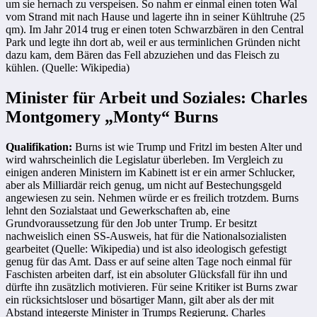
um sie hernach zu verspeisen. So nahm er einmal einen toten Wal
vom Strand mit nach Hause und lagerte ihn in seiner Kühltruhe (25
qm). Im Jahr 2014 trug er einen toten Schwarzbären in den Central
Park und legte ihn dort ab, weil er aus terminlichen Gründen nicht
dazu kam, dem Bären das Fell abzuziehen und das Fleisch zu
kühlen. (Quelle: Wikipedia)
Minister für Arbeit und Soziales: Charles
Montgomery „Monty“ Burns
Qualifikation:
Burns ist wie Trump und Fritzl im besten Alter und
wird wahrscheinlich die Legislatur überleben. Im Vergleich zu
einigen anderen Ministern im Kabinett ist er ein armer Schlucker,
aber als Milliardär reich genug, um nicht auf Bestechungsgeld
angewiesen zu sein. Nehmen würde er es freilich trotzdem. Burns
lehnt den Sozialstaat und Gewerkschaften ab, eine
Grundvoraussetzung für den Job unter Trump. Er besitzt
nachweislich einen SS-Ausweis, hat für die Nationalsozialisten
gearbeitet (Quelle: Wikipedia) und ist also ideologisch gefestigt
genug für das Amt. Dass er auf seine alten Tage noch einmal für
Faschisten arbeiten darf, ist ein absoluter Glücksfall für ihn und
dürfte ihn zusätzlich motivieren. Für seine Kritiker ist Burns zwar
ein rücksichtsloser und bösartiger Mann, gilt aber als der mit
Abstand integerste Minister in Trumps Regierung. Charles