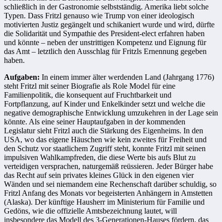
schließlich in der Gastronomie selbstständig. Amerika liebt solche
Typen. Dass Fritzl genauso wie Trump von einer ideologisch
motivierten Justiz gegängelt und schikaniert wurde und wird, dürfte
die Solidarität und Sympathie des President-elect erfahren haben
und könnte – neben der unstrittigen Kompetenz und Eignung für
das Amt – letztlich den Ausschlag für Fritzls Ernennung gegeben
haben.
Aufgaben:
In einem immer älter werdenden Land (Jahrgang 1776)
steht Fritzl mit seiner Biografie als Role Model für eine
Familienpolitik, die konsequent auf Fruchtbarkeit und
Fortpflanzung, auf Kinder und Enkelkinder setzt und welche die
negative demographische Entwicklung umzukehren in der Lage sein
könnte. Als eine seiner Hauptaufgaben in der kommenden
Legislatur sieht Fritzl auch die Stärkung des Eigenheims. In den
USA, wo das eigene Häuschen wie kein zweites für Freiheit und
den Schutz vor staatlichem Zugriff steht, konnte Fritzl mit seinen
impulsiven Wahlkampfreden, die diese Werte bis aufs Blut zu
verteidigen versprachen, naturgemäß reüssieren. Jeder Bürger habe
das Recht auf sein privates kleines Glück in den eigenen vier
Wänden und sei niemandem eine Rechenschaft darüber schuldig, so
Fritzl Anfang des Monats vor begeisterten Anhängern in Amstetten
(Alaska). Der künftige Hausherr im Ministerium für Familie und
Gedöns, wie die offizielle Amtsbezeichnung lautet, will
insbesondere das Modell des 3-Generationen-Hauses fördern, das