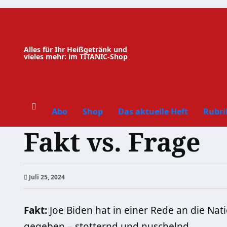
Zum
Inhalt
springen
Alles für Ihr Heißgetränk und
vieles mehr: im TITANIC-Shop
Abo
Shop
Das aktuelle Heft
Rubri
Fakt vs. Frage
Juli 25, 2024
Fakt:
Joe Biden hat in einer Rede an die Na
gegeben – stotternd und nuschelnd.