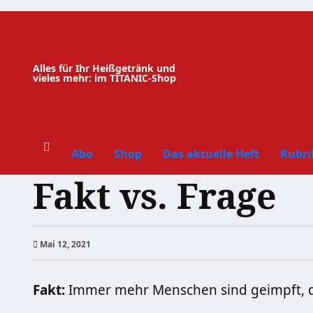
Zum
Inhalt
springen
Alles für Ihr Heißgetränk und
vieles mehr: im TITANIC-Shop
Abo
Shop
Das aktuelle Heft
Rubri
Fakt vs. Frage
Mai 12, 2021
Fakt:
Immer mehr Menschen sind geimpft, d