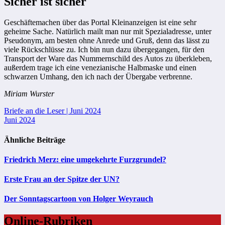
Sicher ist sicher
Geschäftemachen über das Portal Kleinanzeigen ist eine sehr
geheime Sache. Natürlich mailt man nur mit Spezialadresse, unter
Pseudonym, am besten ohne Anrede und Gruß, denn das lässt zu
viele Rückschlüsse zu. Ich bin nun dazu übergegangen, für den
Transport der Ware das Nummernschild des Autos zu überkleben,
außerdem trage ich eine venezianische Halbmaske und einen
schwarzen Umhang, den ich nach der Übergabe verbrenne.
Miriam Wurster
Beitragsnavigation
Briefe an die Leser | Juni 2024
Juni 2024
Ähnliche Beiträge
Friedrich Merz: eine umgekehrte Furzgrundel?
Erste Frau an der Spitze der UN?
Der Sonntagscartoon von Holger Weyrauch
Online-Rubriken