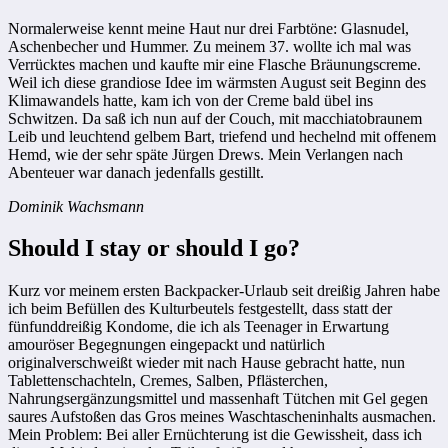
Normalerweise kennt meine Haut nur drei Farbtöne: Glasnudel,
Aschenbecher und Hummer. Zu meinem 37. wollte ich mal was
Verrücktes machen und kaufte mir eine Flasche Bräunungscreme.
Weil ich diese grandiose Idee im wärmsten August seit Beginn des
Klimawandels hatte, kam ich von der Creme bald übel ins
Schwitzen. Da saß ich nun auf der Couch, mit macchiatobraunem
Leib und leuchtend gelbem Bart, triefend und hechelnd mit offenem
Hemd, wie der sehr späte Jürgen Drews. Mein Verlangen nach
Abenteuer war danach jedenfalls gestillt.
Dominik Wachsmann
Should I stay or should I go?
Kurz vor meinem ersten Backpacker-Urlaub seit dreißig Jahren habe
ich beim Befüllen des Kulturbeutels festgestellt, dass statt der
fünfunddreißig Kondome, die ich als Teenager in Erwartung
amouröser Begegnungen eingepackt und natürlich
originalverschweißt wieder mit nach Hause gebracht hatte, nun
Tablettenschachteln, Cremes, Salben, Pflästerchen,
Nahrungsergänzungsmittel und massenhaft Tütchen mit Gel gegen
saures Aufstoßen das Gros meines Waschtascheninhalts ausmachen.
Mein Problem: Bei aller Ernüchterung ist die Gewissheit, dass ich