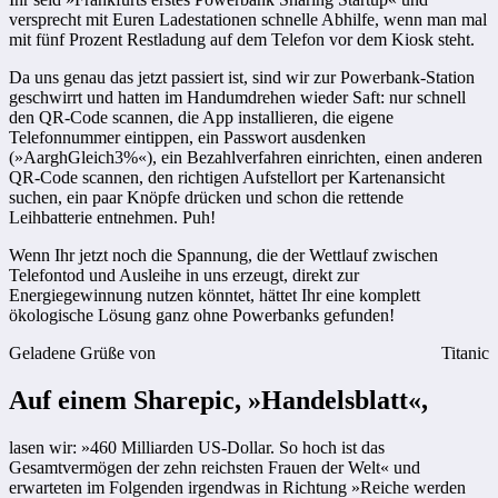
versprecht mit Euren Ladestationen schnelle Abhilfe, wenn man mal
mit fünf Prozent Restladung auf dem Telefon vor dem Kiosk steht.
Da uns genau das jetzt passiert ist, sind wir zur Powerbank-Station
geschwirrt und hatten im Handumdrehen wieder Saft: nur schnell
den QR-Code scannen, die App installieren, die eigene
Telefonnummer eintippen, ein Passwort ausdenken
(»AarghGleich3%«), ein Bezahlverfahren einrichten, einen anderen
QR-Code scannen, den richtigen Aufstellort per Kartenansicht
suchen, ein paar Knöpfe drücken und schon die rettende
Leihbatterie entnehmen. Puh!
Wenn Ihr jetzt noch die Spannung, die der Wettlauf zwischen
Telefontod und Ausleihe in uns erzeugt, direkt zur
Energiegewinnung nutzen könntet, hättet Ihr eine komplett
ökologische Lösung ganz ohne Powerbanks gefunden!
Geladene Grüße von
Titanic
Auf einem Sharepic, »Handelsblatt«,
lasen wir: »460 Milliarden US-Dollar. So hoch ist das
Gesamtvermögen der zehn reichsten Frauen der Welt« und
erwarteten im Folgenden irgendwas in Richtung »Reiche werden