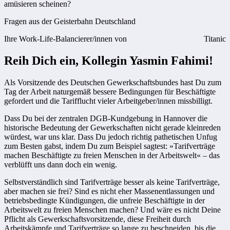
amüsieren scheinen?
Fragen aus der Geisterbahn Deutschland
Ihre Work-Life-Balancierer/innen von
Titanic
Reih Dich ein, Kollegin Yasmin Fahimi!
Als Vorsitzende des Deutschen Gewerkschaftsbundes hast Du zum
Tag der Arbeit naturgemäß bessere Bedingungen für Beschäftigte
gefordert und die Tarifflucht vieler Arbeitgeber/innen missbilligt.
Dass Du bei der zentralen DGB-Kundgebung in Hannover die
historische Bedeutung der Gewerkschaften nicht gerade kleinreden
würdest, war uns klar. Dass Du jedoch richtig pathetischen Unfug
zum Besten gabst, indem Du zum Beispiel sagtest: »Tarifverträge
machen Beschäftigte zu freien Menschen in der Arbeitswelt« – das
verblüfft uns dann doch ein wenig.
Selbstverständlich sind Tarifverträge besser als keine Tarifverträge,
aber machen sie frei? Sind es nicht eher Massenentlassungen und
betriebsbedingte Kündigungen, die unfreie Beschäftigte in der
Arbeitswelt zu freien Menschen machen? Und wäre es nicht Deine
Pflicht als Gewerkschaftsvorsitzende, diese Freiheit durch
Arbeitskämpfe und Tarifverträge so lange zu beschneiden, bis die