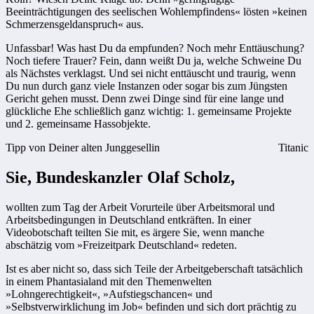
Beeinträchtigungen des seelischen Wohlempfindens« lösten »keinen
Schmerzensgeldanspruch« aus.
Unfassbar! Was hast Du da empfunden? Noch mehr Enttäuschung?
Noch tiefere Trauer? Fein, dann weißt Du ja, welche Schweine Du
als Nächstes verklagst. Und sei nicht enttäuscht und traurig, wenn
Du nun durch ganz viele Instanzen oder sogar bis zum Jüngsten
Gericht gehen musst. Denn zwei Dinge sind für eine lange und
glückliche Ehe schließlich ganz wichtig: 1. gemeinsame Projekte
und 2. gemeinsame Hassobjekte.
Tipp von Deiner alten Junggesellin
Titanic
Sie, Bundeskanzler Olaf Scholz,
wollten zum Tag der Arbeit Vorurteile über Arbeitsmoral und
Arbeitsbedingungen in Deutschland entkräften. In einer
Videobotschaft teilten Sie mit, es ärgere Sie, wenn manche
abschätzig vom »Freizeitpark Deutschland« redeten.
Ist es aber nicht so, dass sich Teile der Arbeitgeberschaft tatsächlich
in einem Phantasialand mit den Themenwelten
»Lohngerechtigkeit«, »Aufstiegschancen« und
»Selbstverwirklichung im Job« befinden und sich dort prächtig zu