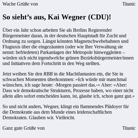
Wache Grüße von
Titanic
So sieht’s aus, Kai Wegner (CDU)!
Über ein Jahr schon arbeiten Sie als Berlins Regierender
Bürgermeister daran, in der deutschen Hauptstadt für Zucht und
Ordnung zu sorgen. Längst könnten Magnetschwebebahnen und
Flugtaxis über die eingezäunten (oder wie Ihre Verwaltung sie
nennt: befriedeten) Parkanlagen der Metropole hinweggleiten –
würden sich nicht irgendwelche grünen Bezirksbürgermeister/innen
und Initiativen dem Fortschritt in den Weg stellten.
Jetzt weihen Sie den
RBB
in die Machtfantasien ein, die Sie in
schwachen Momenten überkommen: »Ich würde mir manchmal
wünschen, ich sage heute: ›Morgen passiert das.‹« Aber: »Aber:
Dass wir demokratische Strukturen, Prozesse haben, wo einer nicht
allein alles sofort entscheiden kann, ist, glaube ich, schon ganz gut.«
So und nicht anders, Wegner, klingt ein flammendes Plädoyer für
die Demokratie aus dem Munde eines leidenschaftlichen
Demokraten. Glauben wir. Vielleicht.
Ganz gute Grüße von
Titanic