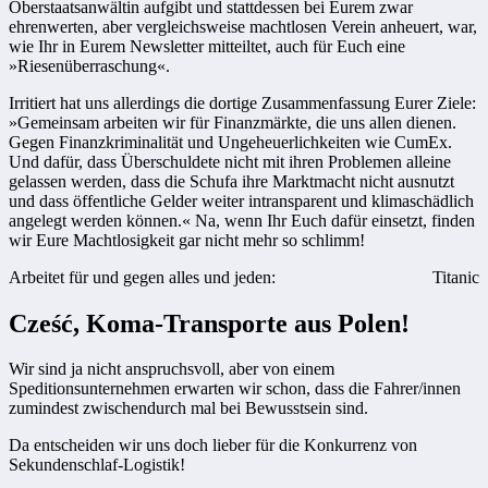
Oberstaatsanwältin aufgibt und stattdessen bei Eurem zwar
ehrenwerten, aber vergleichsweise machtlosen Verein anheuert, war,
wie Ihr in Eurem Newsletter mitteiltet, auch für Euch eine
»Riesenüberraschung«.
Irritiert hat uns allerdings die dortige Zusammenfassung Eurer Ziele:
»Gemeinsam arbeiten wir für Finanzmärkte, die uns allen dienen.
Gegen Finanzkriminalität und Ungeheuerlichkeiten wie CumEx.
Und dafür, dass Überschuldete nicht mit ihren Problemen alleine
gelassen werden, dass die Schufa ihre Marktmacht nicht ausnutzt
und dass öffentliche Gelder weiter intransparent und klimaschädlich
angelegt werden können.« Na, wenn Ihr Euch dafür einsetzt, finden
wir Eure Machtlosigkeit gar nicht mehr so schlimm!
Arbeitet für und gegen alles und jeden:
Titanic
Cześć, Koma-Transporte aus Polen!
Wir sind ja nicht anspruchsvoll, aber von einem
Speditionsunternehmen erwarten wir schon, dass die Fahrer/innen
zumindest zwischendurch mal bei Bewusstsein sind.
Da entscheiden wir uns doch lieber für die Konkurrenz von
Sekundenschlaf-Logistik!