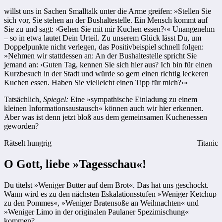
willst uns in Sachen Smalltalk unter die Arme greifen: »Stellen Sie
sich vor, Sie stehen an der Bushaltestelle. Ein Mensch kommt auf
Sie zu und sagt: ›Gehen Sie mit mir Kuchen essen?‹« Unangenehm
– so in etwa lautet Dein Urteil. Zu unserem Glück lässt Du, um
Doppelpunkte nicht verlegen, das Positivbeispiel schnell folgen:
»Nehmen wir stattdessen an: An der Bushaltestelle spricht Sie
jemand an: ›Guten Tag, kennen Sie sich hier aus? Ich bin für einen
Kurzbesuch in der Stadt und würde so gern einen richtig leckeren
Kuchen essen. Haben Sie vielleicht einen Tipp für mich?‹«
Tatsächlich,
Spiegel:
Eine »sympathische Einladung zu einem
kleinen Informationsaustausch« können auch wir hier erkennen.
Aber was ist denn jetzt bloß aus dem gemeinsamen Kuchenessen
geworden?
Rätselt hungrig
Titanic
O Gott, liebe »Tagesschau«!
Du titelst »Weniger Butter auf dem Brot«. Das hat uns geschockt.
Wann wird es zu den nächsten Eskalationsstufen »Weniger Ketchup
zu den Pommes«, »Weniger Bratensoße an Weihnachten« und
»Weniger Limo in der originalen Paulaner Spezimischung«
kommen?