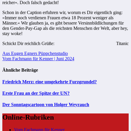
reicher«. Doch falsch gedacht!
Schon in der Caption erfuhren wir, worum es Dir eigentlich ging:
»Immer noch verdienen Frauen etwa 18 Prozent weniger als
Männer.« Wir glauben ja, es gibt bessere Versinnbildlichungen für
den Gender-Pay-Gap als die reichsten Menschen der Welt, aber hey,
stay woke!
Schickt Dir reichlich Grüße:
Titanic
Beitragsnavigation
Aus Eugen Egners Püppchenstudio
Vom Fachmann für Kenner | Juni 2024
Ähnliche Beiträge
Friedrich Merz: eine umgekehrte Furzgrundel?
Erste Frau an der Spitze der UN?
Der Sonntagscartoon von Holger Weyrauch
Online-Rubriken
Vom Fachmann für Kenner