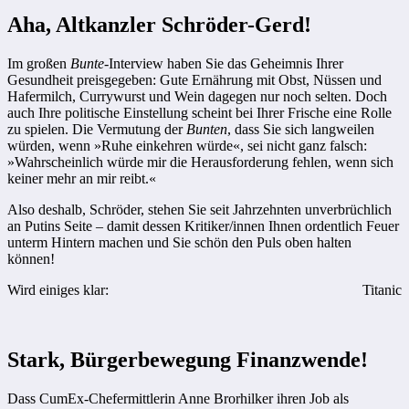
Aha, Altkanzler Schröder-Gerd!
Im großen
Bunte
-Interview haben Sie das Geheimnis Ihrer
Gesundheit preisgegeben: Gute Ernährung mit Obst, Nüssen und
Hafermilch, Currywurst und Wein dagegen nur noch selten. Doch
auch Ihre politische Einstellung scheint bei Ihrer Frische eine Rolle
zu spielen. Die Vermutung der
Bunten
, dass Sie sich langweilen
würden, wenn »Ruhe einkehren würde«, sei nicht ganz falsch:
»Wahrscheinlich würde mir die Herausforderung fehlen, wenn sich
keiner mehr an mir reibt.«
Also deshalb, Schröder, stehen Sie seit Jahrzehnten unverbrüchlich
an Putins Seite – damit dessen Kritiker/innen Ihnen ordentlich Feuer
unterm Hintern machen und Sie schön den Puls oben halten
können!
Wird einiges klar:
Titanic
Stark, Bürgerbewegung Finanzwende!
Dass CumEx-Chefermittlerin Anne Brorhilker ihren Job als