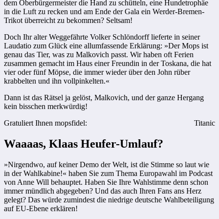
dem Oberbürgermeister die Hand zu schütteln, eine Hundetrophäe
in die Luft zu recken und am Ende der Gala ein Werder-Bremen-
Trikot überreicht zu bekommen? Seltsam!
Doch Ihr alter Weggefährte Volker Schlöndorff lieferte in seiner
Laudatio zum Glück eine allumfassende Erklärung: »Der Mops ist
genau das Tier, was zu Malkovich passt. Wir haben oft Ferien
zusammen gemacht im Haus einer Freundin in der Toskana, die hat
vier oder fünf Möpse, die immer wieder über den John rüber
krabbelten und ihn vollpinkelten.«
Dann ist das Rätsel ja gelöst, Malkovich, und der ganze Hergang
kein bisschen merkwürdig!
Gratuliert Ihnen mopsfidel:
Titanic
Waaaas, Klaas Heufer-Umlauf?
»Nirgendwo, auf keiner Demo der Welt, ist die Stimme so laut wie
in der Wahlkabine!« haben Sie zum Thema Europawahl im Podcast
von Anne Will behauptet. Haben Sie Ihre Wahlstimme denn schon
immer mündlich abgegeben? Und das auch Ihren Fans ans Herz
gelegt? Das würde zumindest die niedrige deutsche Wahlbeteiligung
auf EU-Ebene erklären!