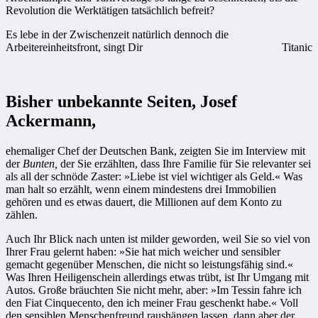
Revolution die Werktätigen tatsächlich befreit?
Es lebe in der Zwischenzeit natürlich dennoch die
Arbeitereinheitsfront, singt Dir
Titanic
Bisher unbekannte Seiten, Josef
Ackermann,
ehemaliger Chef der Deutschen Bank, zeigten Sie im Interview mit
der
Bunten,
der Sie erzählten, dass Ihre Familie für Sie relevanter sei
als all der schnöde Zaster: »Liebe ist viel wichtiger als Geld.« Was
man halt so erzählt, wenn einem mindestens drei Immobilien
gehören und es etwas dauert, die Millionen auf dem Konto zu
zählen.
Auch Ihr Blick nach unten ist milder geworden, weil Sie so viel von
Ihrer Frau gelernt haben: »Sie hat mich weicher und sensibler
gemacht gegenüber Menschen, die nicht so leistungsfähig sind.«
Was Ihren Heiligenschein allerdings etwas trübt, ist Ihr Umgang mit
Autos. Große bräuchten Sie nicht mehr, aber: »Im Tessin fahre ich
den Fiat Cinquecento, den ich meiner Frau geschenkt habe.« Voll
den sensiblen Menschenfreund raushängen lassen, dann aber der