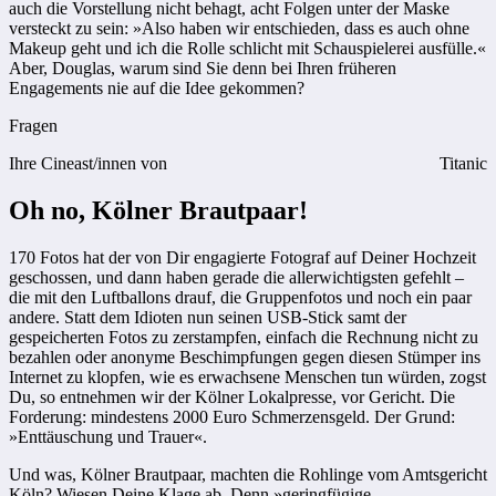
auch die Vorstellung nicht behagt, acht Folgen unter der Maske
versteckt zu sein: »Also haben wir entschieden, dass es auch ohne
Makeup geht und ich die Rolle schlicht mit Schauspielerei ausfülle.«
Aber, Douglas, warum sind Sie denn bei Ihren früheren
Engagements nie auf die Idee gekommen?
Fragen
Ihre Cineast/innen von
Titanic
Oh no, Kölner Brautpaar!
170 Fotos hat der von Dir engagierte Fotograf auf Deiner Hochzeit
geschossen, und dann haben gerade die allerwichtigsten gefehlt –
die mit den Luftballons drauf, die Gruppenfotos und noch ein paar
andere. Statt dem Idioten nun seinen USB-Stick samt der
gespeicherten Fotos zu zerstampfen, einfach die Rechnung nicht zu
bezahlen oder anonyme Beschimpfungen gegen diesen Stümper ins
Internet zu klopfen, wie es erwachsene Menschen tun würden, zogst
Du, so entnehmen wir der Kölner Lokalpresse, vor Gericht. Die
Forderung: mindestens 2000 Euro Schmerzensgeld. Der Grund:
»Enttäuschung und Trauer«.
Und was, Kölner Brautpaar, machten die Rohlinge vom Amtsgericht
Köln? Wiesen Deine Klage ab. Denn »geringfügige