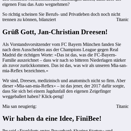
eigenen Frau das Auto wegnehmen?
So richtig scheinen Sie Berufs- und Privatleben doch noch nicht
trennen zu können, bilanziert
Titanic
Grüß Gott, Jan-Christian Dreesen!
Als Vorstandsvorsitzender vom FC Bayern München fanden Sie
nach dem Ausscheiden aus der Champions League gegen Real
Madrid die richtigen Worte: »Das ist das, was die FC-Bayern-
Familie auszeichnet – dass wir nach so bitteren Niederlagen stärker
als zuvor zurückkommen. Das ist das, was wir als unseren Mia-san-
mia-Reflex bezeichnen.«
Wir sind, Dreesen, medizinisch und anatomisch nicht so firm. Aber
dieser »Mia-san-mia-Reflex« – ist das jener, der 2017 dafür sorgte,
dass Sie sich bei einem Jagdunfall den eigenen Zeigefinger
weggeballert haben? Klick-peng!
Mia san neugierig:
Titanic
Wir haben da eine Idee, FiniBee!
Ihr seid »Frankfurts erstes Powerbank Sharing Startup« und