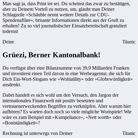
Man sagt ja, dass Print tot sei. Du scheinst das zwar zu bestätigen,
aber zu Deinem Vorteil zu nutzen, um, glaubt man Deiner
Schlagzeile »Schäuble nennt weitere Details zur CDU-
Spendenaffäre«, brisante Informationen direkt aus der Gruft zu
erhalten! Zu so viel journalistischer Einsatzbereitschaft gratuliert
todernst
Deine
Titanic
Grüezi, Berner Kantonalbank!
Du verfügst über eine Bilanzsumme von 39,9 Milliarden Franken
und investierst einen Teil davon in eine Werbeagentur, die sich für
Dich Ein-Wort-Slogans wie »Wohlatility« oder »Globewürdigkeit«
ausdenkt.
Dabei handelt es sich wohl um den Versuch, den Jargon der
internationalen Finanzwelt mit positiv besetzten und
vertrauenerweckenden Begriffen zu verknüpfen. Aber warum hier
aufhören? Es warten doch noch so viele mögliche Wortspiele! Wie
wäre es zum Beispiel mit »Kumpeliance«, »Nett worth« oder
»Boniständigkeit«?
Rechnung ist unterwegs von Deiner
Titanic