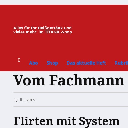
Zum
Inhalt
springen
Alles für Ihr Heißgetränk und
vieles mehr: im TITANIC-Shop
Abo
Shop
Das aktuelle Heft
Rubri
Vom Fachmann f
Juli 1, 2018
Flirten mit System