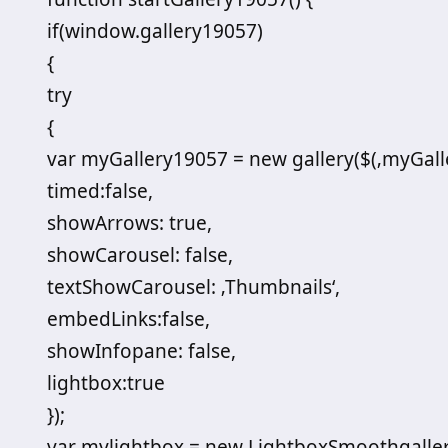
if(window.gallery19057)
{
try
{
var myGallery19057 = new gallery($(‚myGalle
timed:false,
showArrows: true,
showCarousel: false,
textShowCarousel: ‚Thumbnails‘,
embedLinks:false,
showInfopane: false,
lightbox:true
});
var mylightbox = new LightboxSmoothgaller