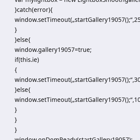
}catch(error){
window.setTimeout(„startGallery19057();“,25
}
}else{
window.gallery19057=true;
if(this.ie)
{
window.setTimeout(„startGallery19057();“,30
}else{
window.setTimeout(„startGallery19057();“,10
}
}
}
window.onDomReady(startGallery19057);