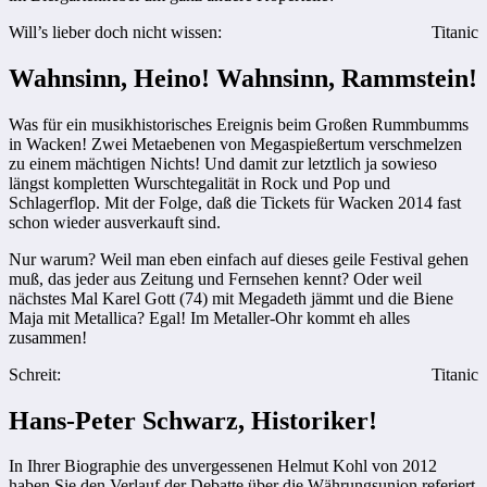
Will’s lieber doch nicht wissen:
Titanic
Wahnsinn, Heino! Wahnsinn, Rammstein!
Was für ein musikhistorisches Ereignis beim Großen Rummbumms
in Wacken! Zwei Metaebenen von Megaspießertum verschmelzen
zu einem mächtigen Nichts! Und damit zur letztlich ja sowieso
längst kompletten Wurschtegalität in Rock und Pop und
Schlagerflop. Mit der Folge, daß die Tickets für Wacken 2014 fast
schon wieder ausverkauft sind.
Nur warum? Weil man eben einfach auf dieses geile Festival gehen
muß, das jeder aus Zeitung und Fernsehen kennt? Oder weil
nächstes Mal Karel Gott (74) mit Megadeth jämmt und die Biene
Maja mit Metallica? Egal! Im Metaller-Ohr kommt eh alles
zusammen!
Schreit:
Titanic
Hans-Peter Schwarz, Historiker!
In Ihrer Biographie des unvergessenen Helmut Kohl von 2012
haben Sie den Verlauf der Debatte über die Währungsunion referiert