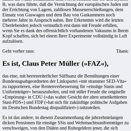
B, was dazu führte, daß die Vernichtung der europäischen Juden mit
der Errichtung von Lagern, zahllosen Massenerschießungen, dem
Einsatz von Gaswagen und dem Bau von Gaskammern noch
mehrere Jahre in Anspruch nahm. Ihre Erkenntnis wird die letzten
Überlebenden jedoch vermutlich erst dann mit Freude erfüllen,
wenn Sie es dank des offensichtlich vorhandenen Vakuums in Ihrem
Kopf schaffen, sich bei einem Ihrer Experimente vollständig in Luft
aufzulösen.
Geht vorher raus:
Titanic
Es ist, Claus Peter Müller (»FAZ«),
das eine, mit herrenreiterlicher Süffisanz die Bemühungen einer
Bundestagsabgeordneten der Linkspartei »mit strammer SED-Vita«
zu rapportieren, eine Rentenverbesserung für »einstige Stasis und
Uniformträger« herauszuholen, und mit stiller Freude die originelle
»Empörung« in CDU (»das wahre Gesicht der alten umetikettierten
Stasi-PDS«) und FDP (»hat sich für zukünftige politische Aufgaben
im Deutschen Bundestag disqualifiziert«) mitzuteilen.
Es ist das andere, in diesem Zusammenhang die jahrzehntelangen
dicken Pensionen für einstige SSis und Wehrmachtsuniformträger zu
verschweigen, von den Diäten und Ruhegeldern jener, die sich