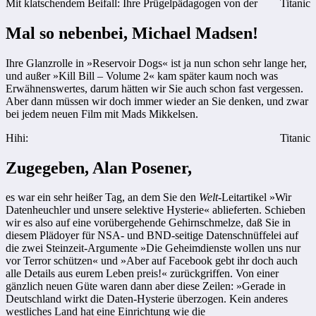
Mit klatschendem Beifall: Ihre Prügelpädagogen von der
Titanic
Mal so nebenbei, Michael Madsen!
Ihre Glanzrolle in »Reservoir Dogs« ist ja nun schon sehr lange her,
und außer »Kill Bill – Volume 2« kam später kaum noch was
Erwähnenswertes, darum hätten wir Sie auch schon fast vergessen.
Aber dann müssen wir doch immer wieder an Sie denken, und zwar
bei jedem neuen Film mit Mads Mikkelsen.
Hihi:
Titanic
Zugegeben, Alan Posener,
es war ein sehr heißer Tag, an dem Sie den
Welt
-Leitartikel »Wir
Datenheuchler und unsere selektive Hysterie« ablieferten. Schieben
wir es also auf eine vorübergehende Gehirnschmelze, daß Sie in
diesem Plädoyer für NSA- und BND-seitige Datenschnüffelei auf
die zwei Steinzeit-Argumente »Die Geheimdienste wollen uns nur
vor Terror schützen« und »Aber auf Facebook gebt ihr doch auch
alle Details aus eurem Leben preis!« zurückgriffen. Von einer
gänzlich neuen Güte waren dann aber diese Zeilen: »Gerade in
Deutschland wirkt die Daten-Hysterie überzogen. Kein anderes
westliches Land hat eine Einrichtung wie die