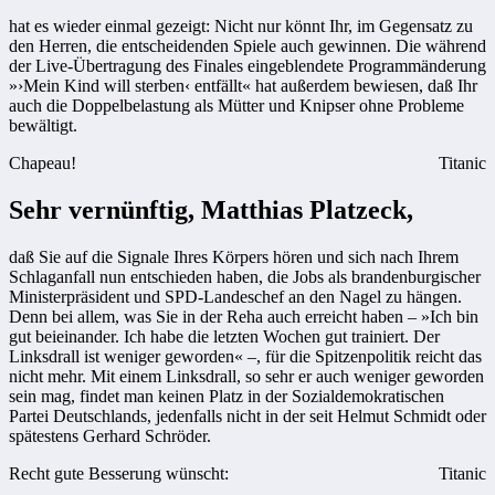
hat es wieder einmal gezeigt: Nicht nur könnt Ihr, im Gegensatz zu
den Herren, die entscheidenden Spiele auch gewinnen. Die während
der Live-Übertragung des Finales eingeblendete Programmänderung
»›Mein Kind will sterben‹ entfällt« hat außerdem bewiesen, daß Ihr
auch die Doppelbelastung als Mütter und Knipser ohne Probleme
bewältigt.
Chapeau!
Titanic
Sehr vernünftig, Matthias Platzeck,
daß Sie auf die Signale Ihres Körpers hören und sich nach Ihrem
Schlaganfall nun entschieden haben, die Jobs als brandenburgischer
Ministerpräsident und SPD-Landeschef an den Nagel zu hängen.
Denn bei allem, was Sie in der Reha auch erreicht haben – »Ich bin
gut beieinander. Ich habe die letzten Wochen gut trainiert. Der
Linksdrall ist weniger geworden« –, für die Spitzenpolitik reicht das
nicht mehr. Mit einem Linksdrall, so sehr er auch weniger geworden
sein mag, findet man keinen Platz in der Sozialdemokratischen
Partei Deutschlands, jedenfalls nicht in der seit Helmut Schmidt oder
spätestens Gerhard Schröder.
Recht gute Besserung wünscht:
Titanic