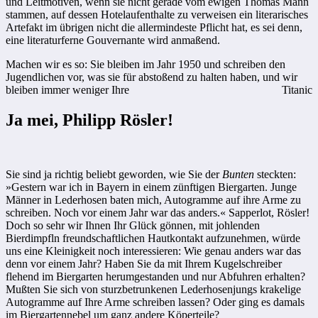
und Leitmotiven, wenn sie nicht gerade vom ewigen Thomas Mann
stammen, auf dessen Hotelaufenthalte zu verweisen ein literarisches
Artefakt im übrigen nicht die allermindeste Pflicht hat, es sei denn,
eine literaturferne Gouvernante wird anmaßend.
Machen wir es so: Sie bleiben im Jahr 1950 und schreiben den
Jugendlichen vor, was sie für abstoßend zu halten haben, und wir
bleiben immer weniger Ihre
Titanic
Ja mei, Philipp Rösler!
Sie sind ja richtig beliebt geworden, wie Sie der
Bunten
steckten:
»Gestern war ich in Bayern in einem zünftigen Biergarten. Junge
Männer in Lederhosen baten mich, Autogramme auf ihre Arme zu
schreiben. Noch vor einem Jahr war das anders.« Sapperlot, Rösler!
Doch so sehr wir Ihnen Ihr Glück gönnen, mit johlenden
Bierdimpfln freundschaftlichen Hautkontakt aufzunehmen, würde
uns eine Kleinigkeit noch interessieren: Wie genau anders war das
denn vor einem Jahr? Haben Sie da mit Ihrem Kugelschreiber
flehend im Biergarten herumgestanden und nur Abfuhren erhalten?
Mußten Sie sich von sturzbetrunkenen Lederhosenjungs krakelige
Autogramme auf Ihre Arme schreiben lassen? Oder ging es damals
im Biergartennebel um ganz andere Köperteile?