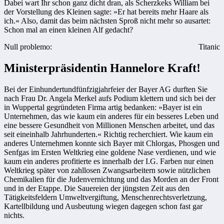
Dabei wart Ihr schon ganz dicht dran, als Scherzkeks William bei
der Vorstellung des Kleinen sagte: »Er hat bereits mehr Haare als
ich.« Also, damit das beim nächsten Sproß nicht mehr so ausartet:
Schon mal an einen kleinen Alf gedacht?
Null problemo:
Titanic
Ministerpräsidentin Hannelore Kraft!
Bei der Einhundertundfünfzigjahrfeier der Bayer AG durften Sie
nach Frau Dr. Angela Merkel aufs Podium klettern und sich bei der
in Wuppertal gegründeten Firma artig bedanken: »Bayer ist ein
Unternehmen, das wie kaum ein anderes für ein besseres Leben und
eine bessere Gesundheit von Millionen Menschen arbeitet, und das
seit eineinhalb Jahrhunderten.« Richtig recherchiert. Wie kaum ein
anderes Unternehmen konnte sich Bayer mit Chlorgas, Phosgen und
Senfgas im Ersten Weltkrieg eine goldene Nase verdienen, und wie
kaum ein anderes profitierte es innerhalb der I.G. Farben nur einen
Weltkrieg später von zahllosen Zwangsarbeitern sowie nützlichen
Chemikalien für die Judenvernichtung und das Morden an der Front
und in der Etappe. Die Sauereien der jüngsten Zeit aus den
Tätigkeitsfeldern Umweltvergiftung, Menschenrechtsverletzung,
Kartellbildung und Ausbeutung wiegen dagegen schon fast gar
nichts.