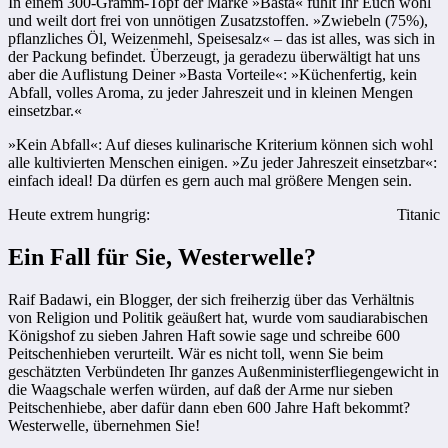
In einem 300-Gramm-Topf der Marke »Basta« fühlt Ihr Euch wohl
und weilt dort frei von unnötigen Zusatzstoffen. »Zwiebeln (75%),
pflanzliches Öl, Weizenmehl, Speisesalz« – das ist alles, was sich in
der Packung befindet. Überzeugt, ja geradezu überwältigt hat uns
aber die Auflistung Deiner »Basta Vorteile«: »Küchenfertig, kein
Abfall, volles Aroma, zu jeder Jahreszeit und in kleinen Mengen
einsetzbar.«
»Kein Abfall«: Auf dieses kulinarische Kriterium können sich wohl
alle kultivierten Menschen einigen. »Zu jeder Jahreszeit einsetzbar«:
einfach ideal! Da dürfen es gern auch mal größere Mengen sein.
Heute extrem hungrig:
Titanic
Ein Fall für Sie, Westerwelle?
Raif Badawi, ein Blogger, der sich freiherzig über das Verhältnis
von Religion und Politik geäußert hat, wurde vom saudiarabischen
Königshof zu sieben Jahren Haft sowie sage und schreibe 600
Peitschenhieben verurteilt. Wär es nicht toll, wenn Sie beim
geschätzten Verbündeten Ihr ganzes Außenministerfliegengewicht in
die Waagschale werfen würden, auf daß der Arme nur sieben
Peitschenhiebe, aber dafür dann eben 600 Jahre Haft bekommt?
Westerwelle, übernehmen Sie!