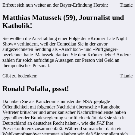
Erfreut sich nun weiter an der Bayer-Erfindung Heroin:
Titanic
Matthias Matussek (59), Journalist und
Katholik!
Sie wollten die Ausstrahlung einer Folge der »Krömer Late Night
Show« verhindern, weil der Comedian Sie in der zuvor
aufgezeichneten Sendung als »Arschloch« und »Puffgänger«
bezeichnet hatte. Matussek, danken Sie dem Krömer lieber! Andere
zahlen für solch aufrichtige Aussagen zur Person viel Geld an
therapeutisches Personal.
Gibt zu bedenken:
Titanic
Ronald Pofalla, pssst!
Da haben Sie als Kanzleramtsminister die NSA-geplagte
Öffentlichkeit mit folgender Nachricht überrascht: »Ranghohe
Vertreter britischer und amerikanischer Nachrichtendienste haben
gegenüber der Bundesregierung schriftlich erklärt, daß sie sich in
Deutschland an deutsches Recht halten«, wie die
FAZ
Ihre
Pressekonferenz zusammenfaßt. Während so mancher darin ein
Wahlkampfmanöver vermutet, glauben wir, daß Sie vor allem sich