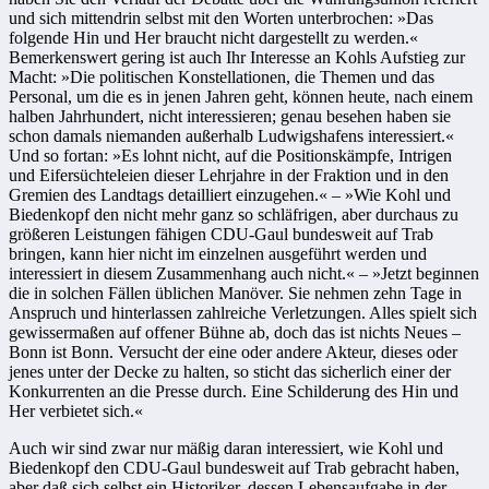
und sich mittendrin selbst mit den Worten unterbrochen: »Das
folgende Hin und Her braucht nicht dargestellt zu werden.«
Bemerkenswert gering ist auch Ihr Interesse an Kohls Aufstieg zur
Macht: »Die politischen Konstellationen, die Themen und das
Personal, um die es in jenen Jahren geht, können heute, nach einem
halben Jahrhundert, nicht interessieren; genau besehen haben sie
schon damals niemanden außerhalb Ludwigshafens interessiert.«
Und so fortan: »Es lohnt nicht, auf die Positionskämpfe, Intrigen
und Eifersüchteleien dieser Lehrjahre in der Fraktion und in den
Gremien des Landtags detailliert einzugehen.« – »Wie Kohl und
Biedenkopf den nicht mehr ganz so schläfrigen, aber durchaus zu
größeren Leistungen fähigen CDU-Gaul bundesweit auf Trab
bringen, kann hier nicht im einzelnen ausgeführt werden und
interessiert in diesem Zusammenhang auch nicht.« – »Jetzt beginnen
die in solchen Fällen üblichen Manöver. Sie nehmen zehn Tage in
Anspruch und hinterlassen zahlreiche Verletzungen. Alles spielt sich
gewissermaßen auf offener Bühne ab, doch das ist nichts Neues –
Bonn ist Bonn. Versucht der eine oder andere Akteur, dieses oder
jenes unter der Decke zu halten, so sticht das sicherlich einer der
Konkurrenten an die Presse durch. Eine Schilderung des Hin und
Her verbietet sich.«
Auch wir sind zwar nur mäßig daran interessiert, wie Kohl und
Biedenkopf den CDU-Gaul bundesweit auf Trab gebracht haben,
aber daß sich selbst ein Historiker, dessen Lebensaufgabe in der