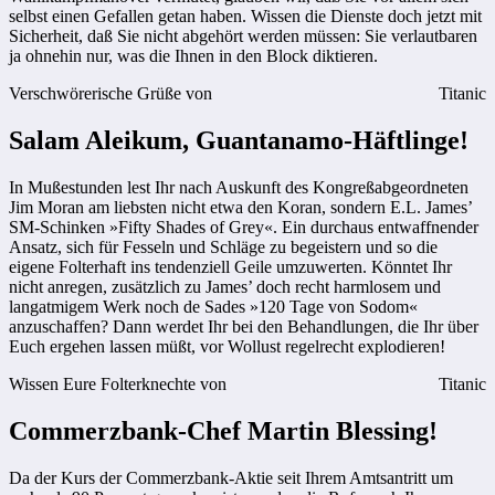
selbst einen Gefallen getan haben. Wissen die Dienste doch jetzt mit
Sicherheit, daß Sie nicht abgehört werden müssen: Sie verlautbaren
ja ohnehin nur, was die Ihnen in den Block diktieren.
Verschwörerische Grüße von
Titanic
Salam Aleikum, Guantanamo-Häftlinge!
In Mußestunden lest Ihr nach Auskunft des Kongreßabgeordneten
Jim Moran am liebsten nicht etwa den Koran, sondern E.L. James’
SM-Schinken »Fifty Shades of Grey«. Ein durchaus entwaffnender
Ansatz, sich für Fesseln und Schläge zu begeistern und so die
eigene Folterhaft ins tendenziell Geile umzuwerten. Könntet Ihr
nicht anregen, zusätzlich zu James’ doch recht harmlosem und
langatmigem Werk noch de Sades »120 Tage von Sodom«
anzuschaffen? Dann werdet Ihr bei den Behandlungen, die Ihr über
Euch ergehen lassen müßt, vor Wollust regelrecht explodieren!
Wissen Eure Folterknechte von
Titanic
Commerzbank-Chef Martin Blessing!
Da der Kurs der Commerzbank-Aktie seit Ihrem Amtsantritt um