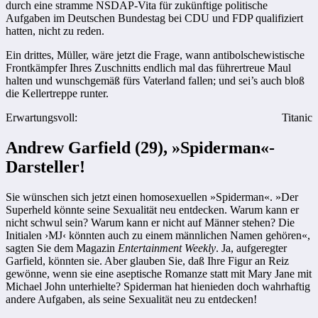
durch eine stramme NSDAP-Vita für zukünftige politische
Aufgaben im Deutschen Bundestag bei CDU und FDP qualifiziert
hatten, nicht zu reden.
Ein drittes, Müller, wäre jetzt die Frage, wann antibolschewistische
Frontkämpfer Ihres Zuschnitts endlich mal das führertreue Maul
halten und wunschgemäß fürs Vaterland fallen; und sei’s auch bloß
die Kellertreppe runter.
Erwartungsvoll:
Titanic
Andrew Garfield (29), »Spiderman«-
Darsteller!
Sie wünschen sich jetzt einen homosexuellen »Spiderman«. »Der
Superheld könnte seine Sexualität neu entdecken. Warum kann er
nicht schwul sein? Warum kann er nicht auf Männer stehen? Die
Initialen ›MJ‹ könnten auch zu einem männlichen Namen gehören«,
sagten Sie dem Magazin
Entertainment Weekly
. Ja, aufgeregter
Garfield, könnten sie. Aber glauben Sie, daß Ihre Figur an Reiz
gewönne, wenn sie eine aseptische Romanze statt mit Mary Jane mit
Michael John unterhielte? Spiderman hat hienieden doch wahrhaftig
andere Aufgaben, als seine Sexualität neu zu entdecken!