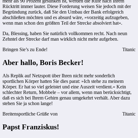
mehr als 90 Prozent gesunken ist, werden die Rufe nach Ihrem
Rücktritt immer lauter. Diese Forderung weisen Sie jedoch mit der
Begründung zurück, daß Sie den Umbau der Bank erfolgreich
abschließen möchten und es absurd wäre, »vorzeitig aufzugeben,
wenn man schon den größten Teil der Strecke absolviert hat«.
Da, Blessing, haben Sie natürlich vollkommen recht. Nach neun
Zehntel der Strecke darf man wirklich nicht mehr aufgeben.
Bringen Sie’s zu Ende!
Titanic
Aber hallo, Boris Becker!
Als Replik auf Netzspott über Ihren nicht mehr sonderlich
sportlichen Körper hatten Sie dies parat: »Ich stehe zu meinem
Körper. Er hat so viel geleistet und eine Auszeit verdient.« Kein
schlechter Return, Mobbele – vor allem, wenn man berücksichtigt,
daß es sich bei Ihrem Gehirn genau umgekehrt verhält. Aber dazu
stehen Sie ja schon lange!
Breitensportliche Grüße von
Titanic
Papst Franziskus!