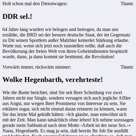
Holt schon mal den Dienstwagen:
Titanic
DDR sel.!
64 Jahre lang wurden wir belogen und betrogen, da man uns
erzählte, die BRD sei der bessere deutsche Staat, der im Gegensatz
zu Dir seinen Sportlern außer Malzbier keinerlei Stärkung erlaube.
Warte nur, wenn sich jetzt noch rausstellen sollte, daß auch die
Bevölkerung der freien Welt von ihren Geheimdiensten bespitzelt
wurde, dann, ja dann kommt sie bestimmt, die Revolution!
Vorwärts immer, rückwärts nimmer:
Titanic
Wolke Hegenbarth, verehrteste!
Wie die
Bunte
berichtet, sind Sie seit Ihrer Scheidung vor zwei
Jahren nicht nur Single, sondern versagen sich auch jegliche Affäre
aus Angst, nur wegen Ihrer Prominenz von Interesse zu sein. Sie
erklären sogar, sich nicht einmal daran erinnern zu können, wann
Sie das letzte Mal geküßt hätten: »Ich glaube, man entwöhnt sich
mit der Zeit. Man kann tatsächlich ohne leben! Ich nehme sozusagen
gerade mein Sabbatical nach dem Motto ›Arbeit ist der neue Sex.‹«
Nanu, Hegenbarth. Es mag ja sein, daß bereits Ihr Job Sie ausfüllt