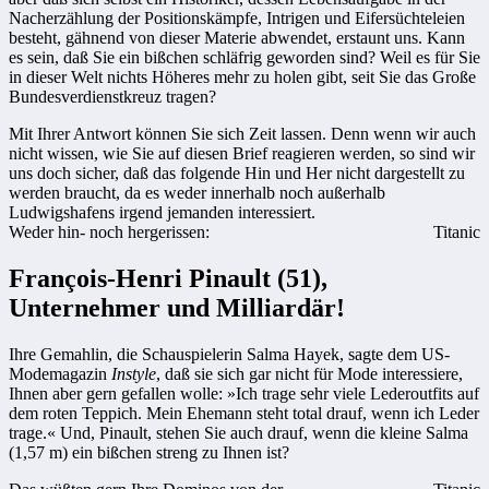
Nacherzählung der Positionskämpfe, Intrigen und Eifersüchteleien
besteht, gähnend von dieser Materie abwendet, erstaunt uns. Kann
es sein, daß Sie ein bißchen schläfrig geworden sind? Weil es für Sie
in dieser Welt nichts Höheres mehr zu holen gibt, seit Sie das Große
Bundesverdienstkreuz tragen?
Mit Ihrer Antwort können Sie sich Zeit lassen. Denn wenn wir auch
nicht wissen, wie Sie auf diesen Brief reagieren werden, so sind wir
uns doch sicher, daß das folgende Hin und Her nicht dargestellt zu
werden braucht, da es weder innerhalb noch außerhalb
Ludwigshafens irgend jemanden interessiert.
Weder hin- noch hergerissen:
Titanic
François-Henri Pinault (51),
Unternehmer und Milliardär!
Ihre Gemahlin, die Schauspielerin Salma Hayek, sagte dem US-
Modemagazin
Instyle
, daß sie sich gar nicht für Mode interessiere,
Ihnen aber gern gefallen wolle: »Ich trage sehr viele Lederoutfits auf
dem roten Teppich. Mein Ehemann steht total drauf, wenn ich Leder
trage.« Und, Pinault, stehen Sie auch drauf, wenn die kleine Salma
(1,57 m) ein bißchen streng zu Ihnen ist?