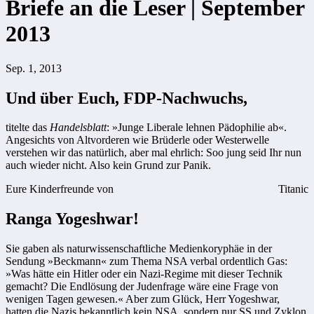
Briefe an die Leser | September
2013
Sep. 1, 2013
Und über Euch, FDP-Nachwuchs,
titelte das
Handelsblatt
: »Junge Liberale lehnen Pädophilie ab«.
Angesichts von Altvorderen wie Brüderle oder Westerwelle
verstehen wir das natürlich, aber mal ehrlich: Soo jung seid Ihr nun
auch wieder nicht. Also kein Grund zur Panik.
Eure Kinderfreunde von
Titanic
Ranga Yogeshwar!
Sie gaben als naturwissenschaftliche Medienkoryphäe in der
Sendung »Beckmann« zum Thema NSA verbal ordentlich Gas:
»Was hätte ein Hitler oder ein Nazi-Regime mit dieser Technik
gemacht? Die Endlösung der Judenfrage wäre eine Frage von
wenigen Tagen gewesen.« Aber zum Glück, Herr Yogeshwar,
hatten die Nazis bekanntlich kein NSA, sondern nur SS und Zyklon