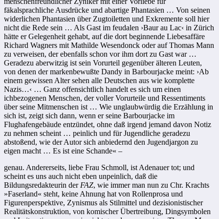
menschenfreundlicher Zyniker mit einer Vorliebe für
fäkalsprachliche Ausdrücke und abartige Phantasien … Von seinen
widerlichen Phantasien über Zugtoiletten und Exkremente soll hier
nicht die Rede sein … Als Gast im feudalen ›Baur au Lac‹ in Zürich
hätte er Gelegenheit gehabt, auf die dort beginnende Liebesaffäre
Richard Wagners mit Mathilde Wesendonck oder auf Thomas Mann
zu verweisen, der ebenfalls schon vor ihm dort zu Gast war …
Geradezu aberwitzig ist sein Vorurteil gegenüber älteren Leuten,
von denen der markenbewußte Dandy in Barbourjacke meint: ›Ab
einem gewissen Alter sehen alle Deutschen aus wie komplette
Nazis…‹ … Ganz offensichtlich handelt es sich um einen
ichbezogenen Menschen, der voller Vorurteile und Ressentiments
über seine Mitmenschen ist … Wie unglaubwürdig die Erzählung in
sich ist, zeigt sich dann, wenn er seine Barbourjacke im
Flughafengebäude entzündet, ohne daß irgend jemand davon Notiz
zu nehmen scheint … peinlich und für Jugendliche geradezu
abstoßend, wie der Autor sich anbiedernd den Jugendjargon zu
eigen macht … Es ist eine Schande« –
genau. Andererseits, liebe Frau Schmoll, ist Adenauer tot; und
scheint es uns auch nicht eben unpeinlich, daß die
Bildungsredakteurin der
FAZ
, wie immer man nun zu Chr. Krachts
»Faserland« steht, keine Ahnung hat von Rollenprosa und
Figurenperspektive, Zynismus als Stilmittel und dezisionistischer
Realitätskonstruktion, von komischer Übertreibung, Dingsymbolen