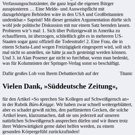
Verfassungsschutzämter, die ganz legal die eigenen Bürger
ausspionieren … Eine Melde- und Ausweispflicht mit
dazugehörigen Behörden wäre in den USA und Großbritannien
undenkbar.« Sapristi! Mit dieser genialen Argumentation dürfte sich
wohl jede politische Diskussion mit nur einem Satz beenden lassen.
Probieren wir’s mal: 1. Sich über Polizeigewalt in Amerika zu
echauffieren, ist überzogen, schließlich gibt es in mehreren US-
Staaten sogar ganz offiziell die Todesstrafe! 2. Eine Frau, die in
einem Scharia-Land wegen Freizügigkeit eingesperrt wird, soll sich
mal nicht so anstellen, sie hätte ja auch gesteinigt werden können.
Und 3. ist Alan Posener gar nicht so furchtbar, wenn man bedenkt,
was für Kolumnisten der Springer-Verlag sonst so beschäftigt.
Dafür großes Lob von Ihrem Debattierclub auf der
Titanic
Vielen Dank, »Süddeutsche Zeitung«,
für den Artikel »So sprechen Sie Kollegen auf Schweißgeruch an«
in der Rubrik
Büro-Knigge
. Wir haben zwar schnell weitergeblättert,
aber es schadet gewiß nichts, den parfümierten Gecken, die solche
Artikel lesen, klarzumachen, daß sie uns jederzeit auf unseren
natürlichen Schweißgeruch ansprechen dürfen und wir ihnen trotz
ihrer Widerwärtigkeit gerne dabei helfen werden, zu einem
gesunden Körpergefühl zurückzufinden!