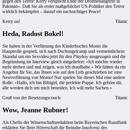
gegen den Terror: Kerry verspricht Ende der Drohnenangriffe in
Pakistan«. Daß Sie als erster maßgeblicher US-Politiker den Terror
wirklich bekämpfen – darauf ein nachsichtiges Peace!
Kerry on!
Titanic
Heda, Radost Bokel!
Sie haben in der Verfilmung des Kinderbuches Momo die
Hauptrolle gespielt, sich nach Dschungelcamp und vermeintlichem
Skandal um ein Sexvideo jetzt für den
Playboy
ausgezogen und die
Begründung im Interview gleich mitgeliefert: »Ich möchte wieder
mehr drehen und mal zeigen, was ich draufhabe.« Wir hätten da ein
Angebot für Sie, das Ihnen wie auf den Leib geschrieben ist: eine
Neuverfilmung von Momo! Nur spielen Sie dieses Mal eine andere
Rolle: »Hallo, ich bin Bibigirl, die perfekte Puppe. Ich gehöre dir,
alle werden dich um mich beneiden. Ich will mehr Sachen.«
Gruß von der Besetzungscouch:
Titanic
Wow, Jeanne Rubner!
Als Chefin der Wissenschaftsredaktion beim Bayerischen Rundfunk
erklärten Sie Ihrer Hörerschaft die Beinahe-Insolvenz des