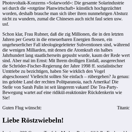
Photovoltaik-Konzerns »Solarworld«: Die gesamte Solarindustrie
sei durch die »rotgrüne Planwirtschaft« künstlich hochgezüchtet
worden, deshalb brauche man sich über ihren nunmehrigen Absturz
nicht zu wundern, zumal die Chinesen auch nicht faul seien usw.
usf.
Schon klar, Frau Rubner, daß die zig Millionen, die in den letzten
Jahren per Gesetz in die erneuerbaren Energien flossen, ein
ungeheuerlicher Fall ideologiegeleiteter Subventionen sind, während
die wenigen Milliarden, mit denen die Atomkraft ein halbes
Jahrhundert lang staatlicherseits gepusht wurde, kaum der Rede wert
sind. Aber mal im Ernst: Mit Ihrem drolligen Einfall, ausgerechnet
die Schröder-Fischer-Regierung der Jahre 1998 ff. sozialistischer
Umtriebe zu bezichtigen, haben Sie wirklich den Vogel
abgeschossen! Vielleicht sollten Sie einfach – rübergehen? Ja genau:
ins gelobte Land der rechten Politparanoia, nach Amerika! Die
Stelle von Sarah Palin ist seit längerem vakant! Die Tea-Party-
Bewegung wartet auf eine ridikül-reaktionäre Rückdenkerin wie
Sie!
Guten Flug wünscht:
Titanic
Liebe Röstzwiebeln!