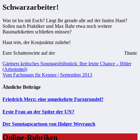
Schwarzarbeiter!
Was ist los mit Euch? Liegt Ihr gerade alle auf der faulen Haut?
Sollen nach Praktiker und Max Bahr etwa noch weitere
Baumarktketten schließen müssen?
Haut rein, der Konjunktur zuliebe!
Eure Schattenwirte auf der
Titanic
Beitragsnavigation
Gärtners kritisches Sonntagsfrühstück: Ihre letzte Chance – Hitler
(Arbeitstitel)
Vom Fachmann für Kenner | September 2013
Ähnliche Beiträge
Friedrich Merz: eine umgekehrte Furzgrundel?
Erste Frau an der Spitze der UN?
Der Sonntagscartoon von Holger Weyrauch
Online-Rubriken