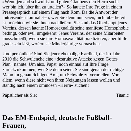
»Wenn jemand schwul ist und guten Glaubens den Herrn sucht –
wer bin ich, über ihn zu urteilen?« So lautete Ihre Frage in einem
Pressegespräch auf einem Flug nach Rom. Da die Antwort der
mitreisenden Journalisten, wer Sie denn nun seien, nicht überliefert
ist, möchten wir sie Ihnen nachliefern: Sie sind das Oberhaupt jenes
Vereins, dessen latente Homosexualität seine manifeste Homophobie
bedingt, oder evtl. umgekehrt. Jenes Vereins, der seine Mitarbeiter
rausschmeißt, wenn sie ihre Homosexualität praktizieren, aber fünfe
grade sein läßt, wofern sie Minderjährige vernaschen.
Und persönlich? Sind Sie jener ehemalige Kardinal, der im Jahr
2010 die Schwulenehe eine »destruktive Attacke gegen Gottes
Plan« nannte. Um also, Papst, noch einmal auf Ihre Frage
zurückzukommen, wer Sie denn seien: Sie sind genau der richtige
Mann im genau richtigen Amt, um Schwule zu verurteilen. Vor
allem, wenn diese nicht von ihren Neigungen lassen wollen und
ständig nach einem ominösen »Herrn« suchen!
Päpstlicher als Sie:
Titanic
Das EM-Endspiel, deutsche Fußball-
Frauen,