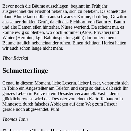
Bevor noch die Bäume ausschlagen, beginnt im Frühjahr
ausgerechnet der Friedhof nebenan, sich zu beleben. Da schießt die
blaue Blume tausendfach aus schwarzer Krume, da drängt Gewürm
aus seiner dunklen Gruft, da eilt das Eichhorn von Baum zu Baum
und alte Damen eilen hinterher, Nüsse werfend. Da scheint mir, es
könne ewig so bleiben, wo doch Sommer (Alois, Privatier) und
Winter (Hermine, kgl. Bahninspektorsgattin) dort unter einem
Baume traulich nebeneinander ruhen. Einen richtigen Herbst hatten
wir auch schon lange nicht mehr.
Tibor Rácskai
Schmetterlinge
Genau in diesem Moment, liebe Leserin, lieber Leser, verspricht sich
in Tokio ein Angestellter am Telefon und sorgt so dafür, daß sich Ihr
ganzes Leben in Kürze in ein Desaster verwandelt. Fast – denn
glücklicherweise wird das Desaster von einem Kartoffelbauern in
Minnesota durch falsches Abbiegen auf dem Weg zum Friseur
gerade noch abgewendet. Puh!
Thomas Tonn