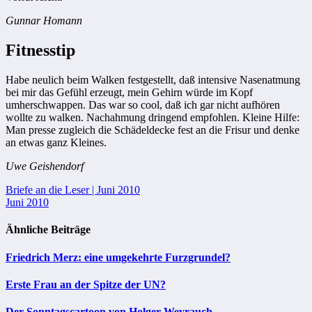
Gunnar Homann
Fitnesstip
Habe neulich beim Walken festgestellt, daß intensive Nasenatmung
bei mir das Gefühl erzeugt, mein Gehirn würde im Kopf
umherschwappen. Das war so cool, daß ich gar nicht aufhören
wollte zu walken. Nachahmung dringend empfohlen. Kleine Hilfe:
Man presse zugleich die Schädeldecke fest an die Frisur und denke
an etwas ganz Kleines.
Uwe Geishendorf
Beitragsnavigation
Briefe an die Leser | Juni 2010
Juni 2010
Ähnliche Beiträge
Friedrich Merz: eine umgekehrte Furzgrundel?
Erste Frau an der Spitze der UN?
Der Sonntagscartoon von Holger Weyrauch