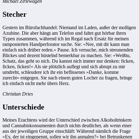
Michael Zirlewagen
Stecher
Gestern im Bürofachhandel: Niemand im Laden, außer der molligen
Azubine. Die aber hängt am Telefon und faltet gut hörbar ihren
Typen zusammen, während ich im Regal nach Ersatz für meinen
ramponierten Handperforator suche. Sie: »Nee, mit dir kann man
einfach nich drüber reden.« Pause. Ich versuche, mich streunenden
Blickes und dezent hüstelnd bemerkbar zu machen. Sie: »Weißtu,
Schatz, das geht so nich. Du kannst nich immer nur denken: ficken,
ficken, ficken!« Als sie plötzlich auflegt und sich abrupt zu mir
umdreht, schleudere ich ihr ein beflissenes »Danke, komme
zurecht« entgegen. Sie nach einem guten Locher zu fragen, bringe
ich einfach nicht mehr übers Herz.
Christian Dries
Unterschiede
Meines Erachtens wird der Unterschied zwischen Alkoholtrinkern
und Cannabiskonsumenten durch nichts deutlicher, als wenn einer
aus der jeweiligen Gruppe einschläft: Während nämlich die Frage
»Ey, der ist eingepennt, sollen wir ihn anmalen?« bei Betrunkenen