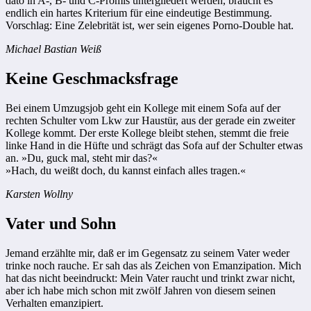
dato in A-, B- und C-Promis untergliedert werden, braucht es
endlich ein hartes Kriterium für eine eindeutige Bestimmung.
Vorschlag: Eine Zelebrität ist, wer sein eigenes Porno-Double hat.
Michael Bastian Weiß
Keine Geschmacksfrage
Bei einem Umzugsjob geht ein Kollege mit einem Sofa auf der
rechten Schulter vom Lkw zur Haustür, aus der gerade ein zweiter
Kollege kommt. Der erste Kollege bleibt stehen, stemmt die freie
linke Hand in die Hüfte und schrägt das Sofa auf der Schulter etwas
an. »Du, guck mal, steht mir das?«
»Hach, du weißt doch, du kannst einfach alles tragen.«
Karsten Wollny
Vater und Sohn
Jemand erzählte mir, daß er im Gegensatz zu seinem Vater weder
trinke noch rauche. Er sah das als Zeichen von Emanzipation. Mich
hat das nicht beeindruckt: Mein Vater raucht und trinkt zwar nicht,
aber ich habe mich schon mit zwölf Jahren von diesem seinen
Verhalten emanzipiert.