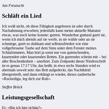
Jan Freunscht
Schläft ein Lied
Ich weiß nicht, ob diese Fähigkeit angeboren ist oder durch
Nachahmung erworben; jedenfalls kann meine aktuelle Matratze
etwas, was noch keine konnte: gurren. Wunderbar guttural gurrt sie,
wenn ich mich abends auf sie werfe, in sie wühle oder an sie
schmiege, gurrt so duldsam und selbstzufrieden wie eine
vollgefressene Taube auf dem Sims unter dem Fenster meines
Schlafzimmers. Man hört ja sonst nur von quietschenden,
knarrenden oder knarzenden Betten. Ein gurrendes scheint mir – bei
aller Bescheidenheit – unerhört. Zum Zeitpunkt dieser Niederschrift
ist es genau 17:17 Uhr, das heißt, in etwa sechs Stunden wird es
abermals soweit sein: das Bett aufgedeckt, das Nachtkleid
übergestreift, und dann erklingt es wieder, dieses zauberische
»Ruckedigu, leg dich zur Ruh«.
Steffen Brück
Leistungsgesellschaft
Er: »Bin ich hier richtig?«