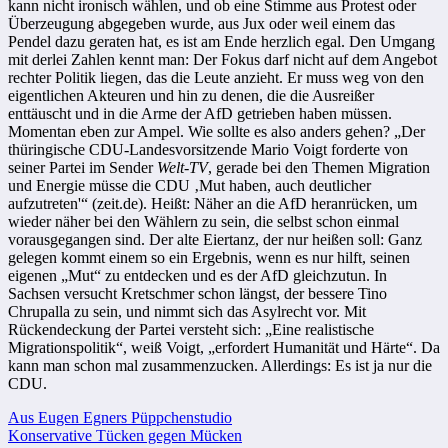
kann nicht ironisch wählen, und ob eine Stimme aus Protest oder
Überzeugung abgegeben wurde, aus Jux oder weil einem das
Pendel dazu geraten hat, es ist am Ende herzlich egal. Den Umgang
mit derlei Zahlen kennt man: Der Fokus darf nicht auf dem Angebot
rechter Politik liegen, das die Leute anzieht. Er muss weg von den
eigentlichen Akteuren und hin zu denen, die die Ausreißer
enttäuscht und in die Arme der AfD getrieben haben müssen.
Momentan eben zur Ampel. Wie sollte es also anders gehen? „Der
thüringische CDU-Landesvorsitzende Mario Voigt forderte von
seiner Partei im Sender
Welt-TV
, gerade bei den Themen Migration
und Energie müsse die CDU ‚Mut haben, auch deutlicher
aufzutreten'“ (zeit.de). Heißt: Näher an die AfD heranrücken, um
wieder näher bei den Wählern zu sein, die selbst schon einmal
vorausgegangen sind. Der alte Eiertanz, der nur heißen soll: Ganz
gelegen kommt einem so ein Ergebnis, wenn es nur hilft, seinen
eigenen „Mut“ zu entdecken und es der AfD gleichzutun. In
Sachsen versucht Kretschmer schon längst, der bessere Tino
Chrupalla zu sein, und nimmt sich das Asylrecht vor. Mit
Rückendeckung der Partei versteht sich: „Eine realistische
Migrationspolitik“, weiß Voigt, „erfordert Humanität und Härte“. Da
kann man schon mal zusammenzucken. Allerdings: Es ist ja nur die
CDU.
Beitragsnavigation
Aus Eugen Egners Püppchenstudio
Konservative Tücken gegen Mücken