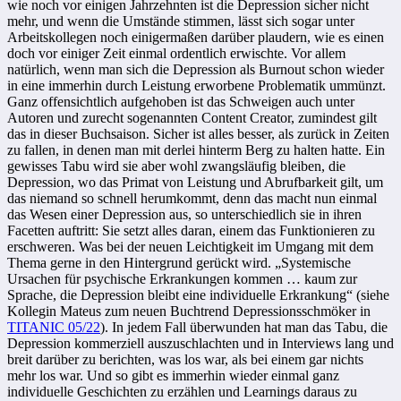
wie noch vor einigen Jahrzehnten ist die Depression sicher nicht
mehr, und wenn die Umstände stimmen, lässt sich sogar unter
Arbeitskollegen noch einigermaßen darüber plaudern, wie es einen
doch vor einiger Zeit einmal ordentlich erwischte. Vor allem
natürlich, wenn man sich die Depression als Burnout schon wieder
in eine immerhin durch Leistung erworbene Problematik ummünzt.
Ganz offensichtlich aufgehoben ist das Schweigen auch unter
Autoren und zurecht sogenannten Content Creator, zumindest gilt
das in dieser Buchsaison. Sicher ist alles besser, als zurück in Zeiten
zu fallen, in denen man mit derlei hinterm Berg zu halten hatte. Ein
gewisses Tabu wird sie aber wohl zwangsläufig bleiben, die
Depression, wo das Primat von Leistung und Abrufbarkeit gilt, um
das niemand so schnell herumkommt, denn das macht nun einmal
das Wesen einer Depression aus, so unterschiedlich sie in ihren
Facetten auftritt: Sie setzt alles daran, einem das Funktionieren zu
erschweren. Was bei der neuen Leichtigkeit im Umgang mit dem
Thema gerne in den Hintergrund gerückt wird. „Systemische
Ursachen für psychische Erkrankungen kommen … kaum zur
Sprache, die Depression bleibt eine individuelle Erkrankung“ (siehe
Kollegin Mateus zum neuen Buchtrend Depressionsschmöker in
TITANIC 05/22
). In jedem Fall überwunden hat man das Tabu, die
Depression kommerziell auszuschlachten und in Interviews lang und
breit darüber zu berichten, was los war, als bei einem gar nichts
mehr los war. Und so gibt es immerhin wieder einmal ganz
individuelle Geschichten zu erzählen und Learnings daraus zu