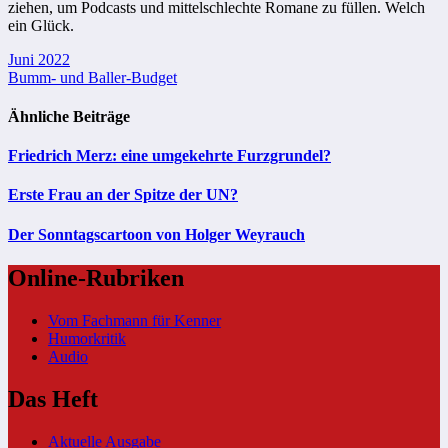
ziehen, um Podcasts und mittelschlechte Romane zu füllen. Welch
ein Glück.
Beitragsnavigation
Juni 2022
Bumm- und Baller-Budget
Ähnliche Beiträge
Friedrich Merz: eine umgekehrte Furzgrundel?
Erste Frau an der Spitze der UN?
Der Sonntagscartoon von Holger Weyrauch
Online-Rubriken
Vom Fachmann für Kenner
Humorkritik
Audio
Das Heft
Aktuelle Ausgabe