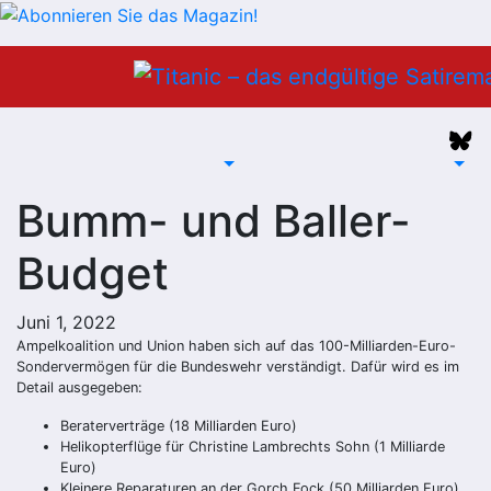
Zum
Inhalt
springen
Bumm- und Baller-
Budget
Juni 1, 2022
Ampelkoalition und Union haben sich auf das 100-Milliarden-Euro-
Sondervermögen für die Bundeswehr verständigt. Dafür wird es im
Detail ausgegeben:
Beraterverträge (18 Milliarden Euro)
Helikopterflüge für Christine Lambrechts Sohn (1 Milliarde
Euro)
Kleinere Reparaturen an der Gorch Fock (50 Milliarden Euro)