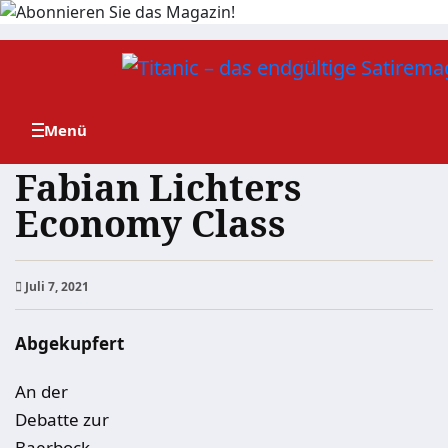
Zum
Inhalt
springen
Fabian Lichters
Economy Class
Juli 7, 2021
Abgekupfert
An der
Debatte zur
Baerbock-