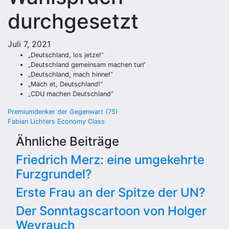
durchgesetzt
Juli 7, 2021
„Deutschland, los jetze!“
„Deutschland gemeinsam machen tun“
„Deutschland, mach hinne!“
„Mach et, Deutschland!“
„CDU machen Deutschland“
Beitragsnavigation
Premiumdenker der Gegenwart (75)
Fabian Lichters Economy Class
Ähnliche Beiträge
Friedrich Merz: eine umgekehrte
Furzgrundel?
Erste Frau an der Spitze der UN?
Der Sonntagscartoon von Holger
Weyrauch