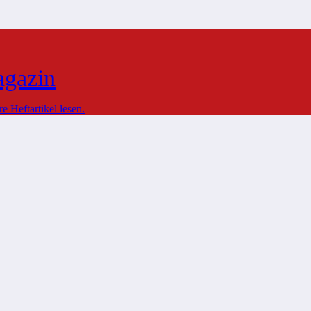
agazin
 Heftartikel lesen.