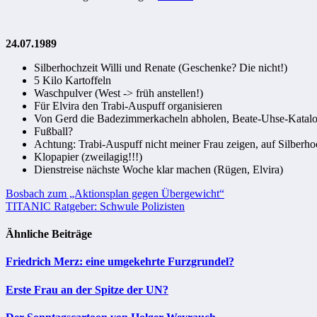
24.07.1989
Silberhochzeit Willi und Renate (Geschenke? Die nicht!)
5 Kilo Kartoffeln
Waschpulver (West -> früh anstellen!)
Für Elvira den Trabi-Auspuff organisieren
Von Gerd die Badezimmerkacheln abholen, Beate-Uhse-Katalog 
Fußball?
Achtung: Trabi-Auspuff nicht meiner Frau zeigen, auf Silberh
Klopapier (zweilagig!!!)
Dienstreise nächste Woche klar machen (Rügen, Elvira)
Beitragsnavigation
Bosbach zum „Aktionsplan gegen Übergewicht“
TITANIC Ratgeber: Schwule Polizisten
Ähnliche Beiträge
Friedrich Merz: eine umgekehrte Furzgrundel?
Erste Frau an der Spitze der UN?