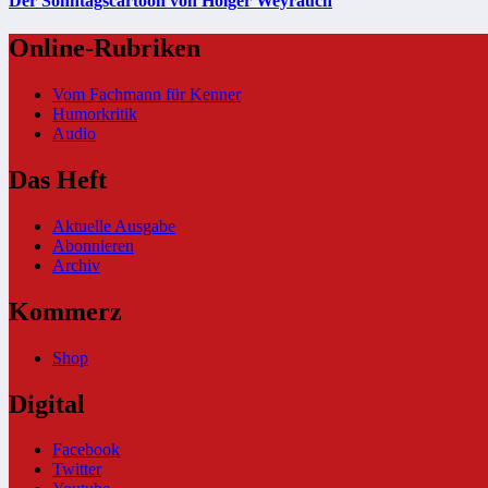
Der Sonntagscartoon von Holger Weyrauch
Online-Rubriken
Vom Fachmann für Kenner
Humorkritik
Audio
Das Heft
Aktuelle Ausgabe
Abonnieren
Archiv
Kommerz
Shop
Digital
Facebook
Twitter