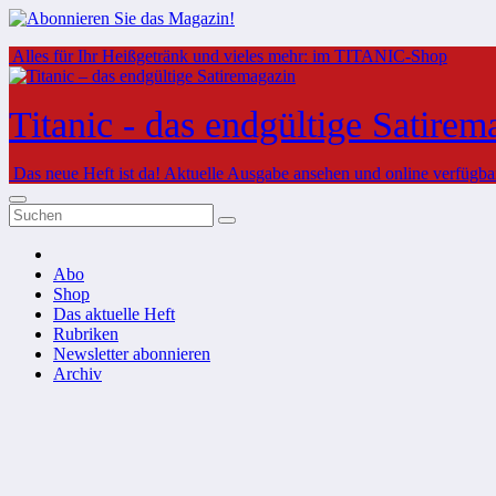
Zum
Alles für Ihr Heißgetränk und vieles mehr: im TITANIC-Shop
Inhalt
springen
Titanic - das endgültige Satirem
Das neue Heft ist da!
Aktuelle Ausgabe ansehen und online verfügbare
Abo
Shop
Das aktuelle Heft
Rubriken
Newsletter abonnieren
Archiv