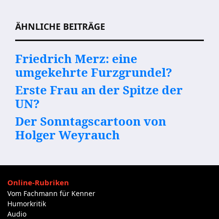
Beitragsnavigation
ÄHNLICHE BEITRÄGE
Friedrich Merz: eine
umgekehrte Furzgrundel?
Erste Frau an der Spitze der
UN?
Der Sonntagscartoon von
Holger Weyrauch
Online-Rubriken
Vom Fachmann für Kenner
Humorkritik
Audio