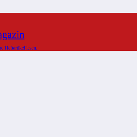
agazin
 Heftartikel lesen.