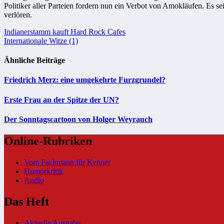
Politiker aller Parteien fordern nun ein Verbot von Amokläufen. Es 
verlören.
Beitragsnavigation
Indianerstamm kauft Hard Rock Cafes
Internationale Witze (1)
Ähnliche Beiträge
Friedrich Merz: eine umgekehrte Furzgrundel?
Erste Frau an der Spitze der UN?
Der Sonntagscartoon von Holger Weyrauch
Online-Rubriken
Vom Fachmann für Kenner
Humorkritik
Audio
Das Heft
Aktuelle Ausgabe