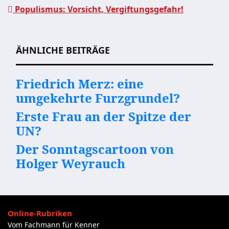
Beitragsnavigation
Populismus: Vorsicht, Vergiftungsgefahr!
ÄHNLICHE BEITRÄGE
Friedrich Merz: eine
umgekehrte Furzgrundel?
Erste Frau an der Spitze der
UN?
Der Sonntagscartoon von
Holger Weyrauch
Online-Rubriken
Vom Fachmann für Kenner