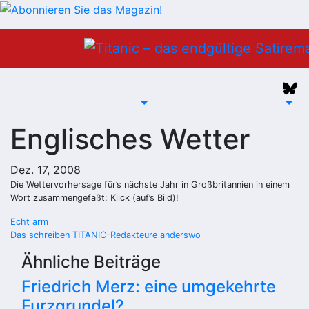
Zum
Inhalt
springen
Englisches Wetter
Dez. 17, 2008
Die Wettervorhersage für’s nächste Jahr in Großbritannien in einem
Wort zusammengefaßt: Klick (auf’s Bild)!
Beitragsnavigation
Echt arm
Das schreiben TITANIC-Redakteure anderswo
Ähnliche Beiträge
Friedrich Merz: eine umgekehrte
Furzgrundel?