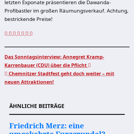
letzten Exponate präsentieren die Dawanda-
Profibastler im großen Räumungsverkauf. Achtung,
bestrickende Preise!
Das Sonntagsinterview: Annegret Kramp-
Karrenbauer (CDU) über die Pflicht
Beitragsnavigation
Chemnitzer Stadtfest geht doch weiter – mit
neuen Attraktionen!
ÄHNLICHE BEITRÄGE
Friedrich Merz: eine
umgekehrte Furzgrundel?