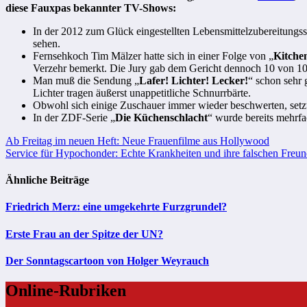
diese Fauxpas bekannter TV-Shows:
In der 2012 zum Glück eingestellten Lebensmittelzubereitungs
sehen.
Fernsehkoch Tim Mälzer hatte sich in einer Folge von „
Kitche
Verzehr bemerkt. Die Jury gab dem Gericht dennoch 10 von 10
Man muß die Sendung „
Lafer! Lichter! Lecker!
“ schon sehr 
Lichter tragen äußerst unappetitliche Schnurrbärte.
Obwohl sich einige Zuschauer immer wieder beschwerten, setz
In der ZDF-Serie „
Die Küchenschlacht
“ wurde bereits mehrfac
Beitragsnavigation
Ab Freitag im neuen Heft: Neue Frauenfilme aus Hollywood
Service für Hypochonder: Echte Krankheiten und ihre falschen Freu
Ähnliche Beiträge
Friedrich Merz: eine umgekehrte Furzgrundel?
Erste Frau an der Spitze der UN?
Der Sonntagscartoon von Holger Weyrauch
Online-Rubriken