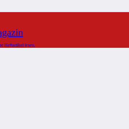
agazin
 Heftartikel lesen.