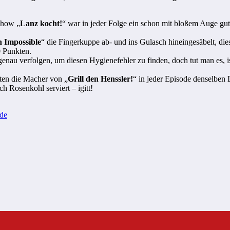
show „
Lanz kocht!
“ war in jeder Folge ein schon mit bloßem Auge gu
n Impossible
“ die Fingerkuppe ab- und ins Gulasch hineingesäbelt, di
 Punkten.
genau verfolgen, um diesen Hygienefehler zu finden, doch tut man es,
ten die Macher von „
Grill den Henssler!
“ in jeder Episode denselben 
h Rosenkohl serviert – igitt!
nde