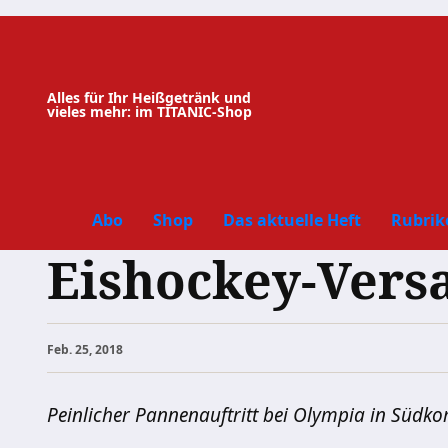
Zum
Inhalt
springen
Alles für Ihr Heißgetränk und
vieles mehr: im TITANIC-Shop
Abo
Shop
Das aktuelle Heft
Rubrik
Eishockey-Vers
Feb. 25, 2018
Peinlicher Pannenauftritt bei Olympia in Südko