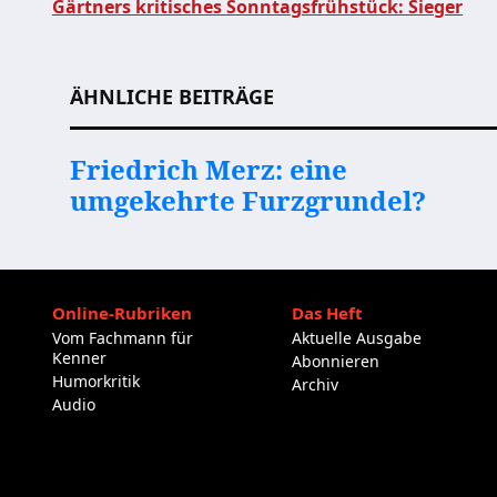
Gärtners kritisches Sonntagsfrühstück: Sieger
Beitragsnavigation
ÄHNLICHE BEITRÄGE
Friedrich Merz: eine
umgekehrte Furzgrundel?
Online-Rubriken
Das Heft
Vom Fachmann für
Aktuelle Ausgabe
Kenner
Abonnieren
Humorkritik
Archiv
Audio