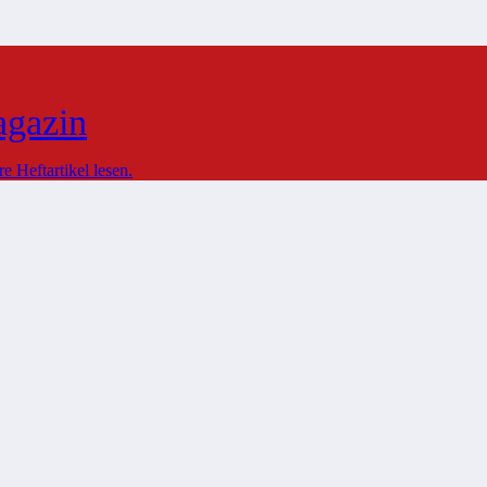
agazin
 Heftartikel lesen.