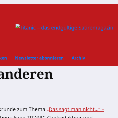
ken
Newsletter abonnieren
Archiv
 anderen
alkrunde zum Thema
„Das sagt man nicht…“ –
ehemaligen TITANIC-Chefredakteur und