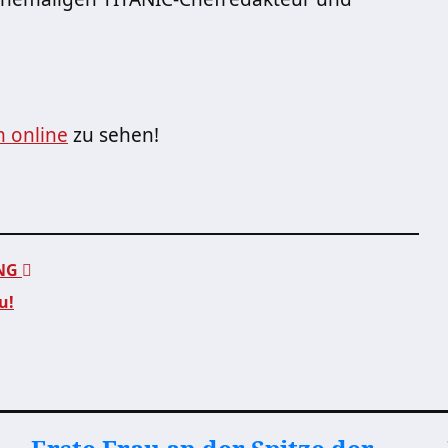
m online
zu sehen!
UNG
u!