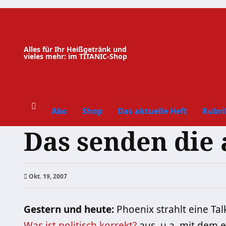
Zum
Inhalt
springen
Alles für Ihr Heißgetränk und
vieles mehr: im TITANIC-Shop
Abo
Shop
Das aktuelle Heft
Rubri
Das senden die
Okt. 19, 2007
Gestern und heute:
Phoenix strahlt eine T
Was ist politisch korrekt?
aus, u.a. mit dem 