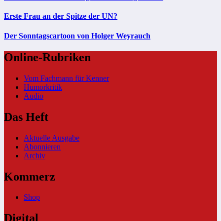
Erste Frau an der Spitze der UN?
Der Sonntagscartoon von Holger Weyrauch
Online-Rubriken
Vom Fachmann für Kenner
Humorkritik
Audio
Das Heft
Aktuelle Ausgabe
Abonnieren
Archiv
Kommerz
Shop
Digital