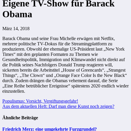
Eigene TV-Show für Barack
Obama
März 14, 2018
Barack Obama und seine Frau Michelle erwägen mit Netflix,
mehrere politische TV-Dokus für die Streamingplattform zu
produzieren. Obwohl der ehemalige US-Präsident laut „New York
Times“ mit den geplanten Formaten zu Themen wie
Gesundheitspolitik, Immigration und Klimawandel nicht direkt auf
die Politik seines Nachfolgers Donald Trump reagieren will,
sickerten bereits die Arbeitstitel „House of Greencards“, „Strangest
Things“, „The Clown“ und „Orange Face Color Is the New Black“
durch. Zudem drängen die Obamas vehement darauf, die Serie
„Eine Reihe betrüblicher Ereignisse“ spätestens 2020 endlich wieder
einzustellen.
Beitragsnavigation
Populismus: Vorsicht, Vergiftungsgefahr!
Aus dem aktuellen Heft: Darf man diese Kunst noch zeigen?
Ähnliche Beiträge
Friedrich Merz: eine umgekehrte Furzgrundel?