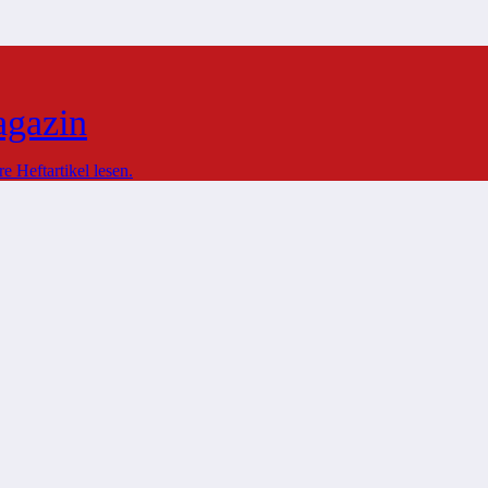
agazin
 Heftartikel lesen.