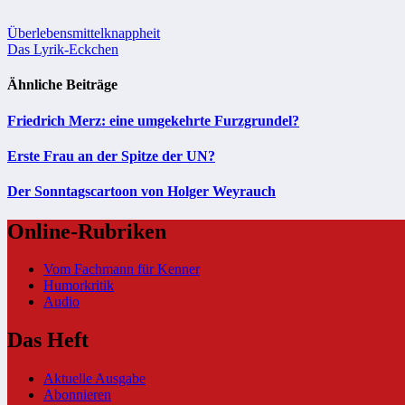
Beitragsnavigation
Überlebensmittelknappheit
Das Lyrik-Eckchen
Ähnliche Beiträge
Friedrich Merz: eine umgekehrte Furzgrundel?
Erste Frau an der Spitze der UN?
Der Sonntagscartoon von Holger Weyrauch
Online-Rubriken
Vom Fachmann für Kenner
Humorkritik
Audio
Das Heft
Aktuelle Ausgabe
Abonnieren