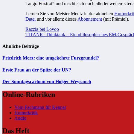
Tango Foxtrot“ und macht sich noch allerlei weitere Ged
Lernen Sie von Meister Mentz in der aktuellen
Humorkrit
Datei
und vor allem: dieses
Abonnement
(mit Prämie!).
Beitragsnavigation
Razzia bei Lovoo
TITANIC Thinktank – Ein philosophisches EM-Gespräch m
Ähnliche Beiträge
Friedrich Merz: eine umgekehrte Furzgrundel?
Erste Frau an der Spitze der UN?
Der Sonntagscartoon von Holger Weyrauch
Online-Rubriken
Vom Fachmann für Kenner
Humorkritik
Audio
Das Heft