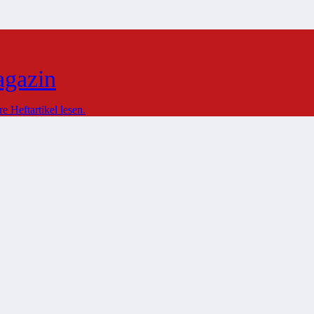
agazin
 Heftartikel lesen.