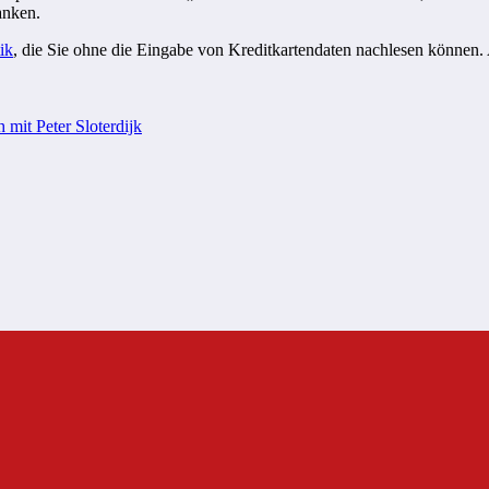
anken.
ik
, die Sie ohne die Eingabe von Kreditkartendaten nachlesen können.
it Peter Sloterdijk