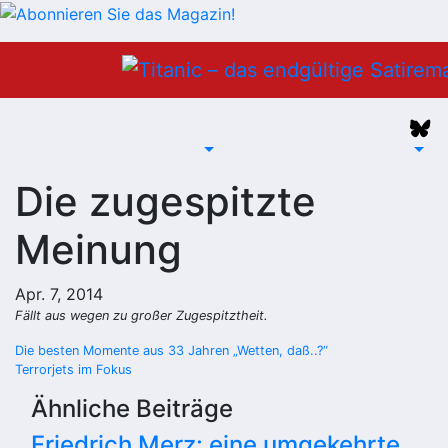
Zum
Inhalt
springen
Die zugespitzte
Meinung
Apr. 7, 2014
Fällt aus wegen zu großer Zugespitztheit.
Beitragsnavigation
Die besten Momente aus 33 Jahren „Wetten, daß..?“
Terrorjets im Fokus
Ähnliche Beiträge
Friedrich Merz: eine umgekehrte