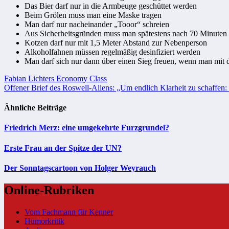
Das Bier darf nur in die Armbeuge geschüttet werden
Beim Grölen muss man eine Maske tragen
Man darf nur nacheinander „Tooor“ schreien
Aus Sicherheitsgründen muss man spätestens nach 70 Minuten
Kotzen darf nur mit 1,5 Meter Abstand zur Nebenperson
Alkoholfahnen müssen regelmäßig desinfiziert werden
Man darf sich nur dann über einen Sieg freuen, wenn man mit 
Beitragsnavigation
Fabian Lichters Economy Class
Offener Brief des Roswell-Aliens: „Um endlich Klarheit zu schaffen: 
Ähnliche Beiträge
Friedrich Merz: eine umgekehrte Furzgrundel?
Erste Frau an der Spitze der UN?
Der Sonntagscartoon von Holger Weyrauch
Online-Rubriken
Vom Fachmann für Kenner
Humorkritik