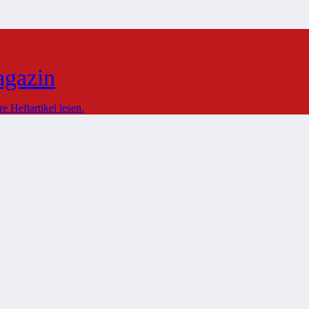
agazin
 Heftartikel lesen.