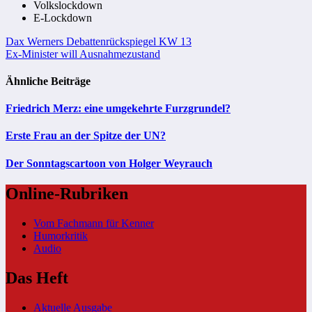
Volkslockdown
E-Lockdown
Beitragsnavigation
Dax Werners Debattenrückspiegel KW 13
Ex-Minister will Ausnahmezustand
Ähnliche Beiträge
Friedrich Merz: eine umgekehrte Furzgrundel?
Erste Frau an der Spitze der UN?
Der Sonntagscartoon von Holger Weyrauch
Online-Rubriken
Vom Fachmann für Kenner
Humorkritik
Audio
Das Heft
Aktuelle Ausgabe