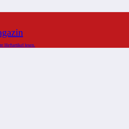
agazin
 Heftartikel lesen.