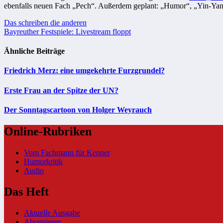
ebenfalls neuen Fach „Pech“. Außerdem geplant: „Humor“, „Yin-Yan
Beitragsnavigation
Das schreiben die anderen
Bayreuther Festspiele: Livestream floppt
Ähnliche Beiträge
Friedrich Merz: eine umgekehrte Furzgrundel?
Erste Frau an der Spitze der UN?
Der Sonntagscartoon von Holger Weyrauch
Online-Rubriken
Vom Fachmann für Kenner
Humorkritik
Audio
Das Heft
Aktuelle Ausgabe
Abonnieren