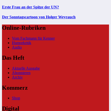
Erste Frau an der Spitze der UN?
Der Sonntagscartoon von Holger Weyrauch
Online-Rubriken
Vom Fachmann für Kenner
Humorkritik
Audio
Das Heft
Aktuelle Ausgabe
Abonnieren
Archiv
Kommerz
Shop
Digital