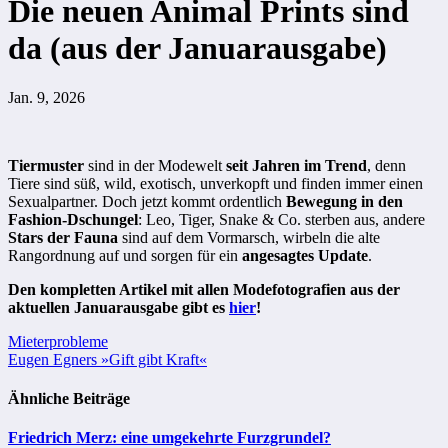
Die neuen Animal Prints sind
da (aus der Januarausgabe)
Jan. 9, 2026
Tiermuster
sind in der Modewelt
seit Jahren im Trend
, denn
Tiere sind süß, wild, exotisch, unverkopft und finden immer einen
Sexualpartner. Doch jetzt kommt ordentlich
Bewegung in den
Fashion-Dschungel
: Leo, Tiger, Snake & Co. sterben aus, andere
Stars der Fauna
sind auf dem ­Vormarsch, wirbeln die alte
Rangordnung auf und sorgen für ein
angesagtes Update
.
Den kompletten Artikel mit allen Modefotografien aus der
aktuellen Januarausgabe gibt es
hier
!
Beitragsnavigation
Mieterprobleme
Eugen Egners »Gift gibt Kraft«
Ähnliche Beiträge
Friedrich Merz: eine umgekehrte Furzgrundel?