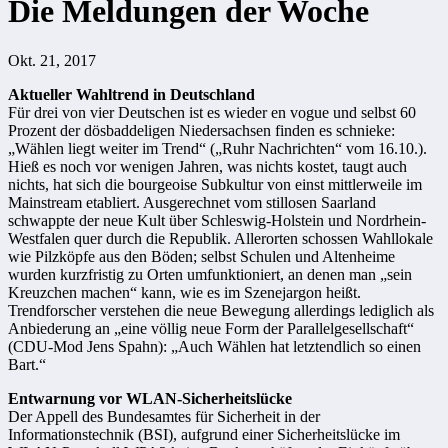
Die Meldungen der Woche
Okt. 21, 2017
Aktueller Wahltrend in Deutschland
Für drei von vier Deutschen ist es wieder en vogue und selbst 60
Prozent der dösbaddeligen Niedersachsen finden es schnieke:
„Wählen liegt weiter im Trend“ („Ruhr Nachrichten“ vom 16.10.).
Hieß es noch vor wenigen Jahren, was nichts kostet, taugt auch
nichts, hat sich die bourgeoise Subkultur von einst mittlerweile im
Mainstream etabliert. Ausgerechnet vom stillosen Saarland
schwappte der neue Kult über Schleswig-Holstein und Nordrhein-
Westfalen quer durch die Republik. Allerorten schossen Wahllokale
wie Pilzköpfe aus den Böden; selbst Schulen und Altenheime
wurden kurzfristig zu Orten umfunktioniert, an denen man „sein
Kreuzchen machen“ kann, wie es im Szenejargon heißt.
Trendforscher verstehen die neue Bewegung allerdings lediglich als
Anbiederung an „eine völlig neue Form der Parallelgesellschaft“
(CDU-Mod Jens Spahn): „Auch Wählen hat letztendlich so einen
Bart.“
Entwarnung vor WLAN-Sicherheitslücke
Der Appell des Bundesamtes für Sicherheit in der
Informationstechnik (BSI), aufgrund einer Sicherheitslücke im