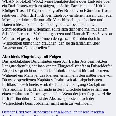
WLAN-Protokoll WPA2 keine Bankgeschäfte oder Einkäufe über
ein Drahtlosnetzwerk zu tätigen, stößt bei Fachleuten auf Kritik.
Rüdiger Trost, IT-Experte und großer Bruder von Hänschen Trost,
relativiert: „Man darf nicht den Eindruck entstehen lassen, daß jeder
Möchtegernkriminelle nun alle Verschlüsselungen hacken und
Daten mitlesen kann.“ Dennoch gibt er zu bedenken: „Uli
Schmiedebach aus Offenbach sollte sich dringend mal mit einem
Schuldenberater in Verbindung setzen und Hannah Tietze-Savas aus
Wismar sei gesagt: Sie können den ganzen Klimbim doch in
Wirklichkeit unmöglich brauchen, den sie da tagtäglich über
Amazon und Otto bestellen.“
Abschieds-Flugeinlage mit Folgen
Das spektakuläre Durchstarten eines Air-Berlin-Jets beim letzten
Langstreckenflug der insolventen Fluggesellschaft am Düsseldorfer
Airport sorgt nicht nur beim Luftfahrtbundesamt für Turbulenzen.
Während ein Manager des Pleiteunternehmens den mittlerweile vom
Dienst suspendierten Kapitän selbstkritisch als „abgehobenen
Luftikus“ bezeichnete, warb die Pilotenvereinigung Cockpit um
Verständnis. Trotz Ehrenrunde in der Flugschule habe es sich um
einen erfahrenen Piloten gehandelt: „Wenn der jetzt fliegt, wird die
Luft für ihn dünn. Da ist der Absturz spätestens nach der
Warteschleife beim Jobcenter nicht mehr zu verhindern.“
Beitragsnavigation
Offener Brief von Bundeskanzlerin Merkel an unsere Insekten