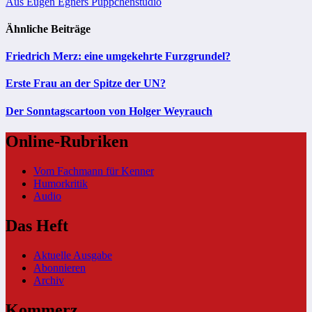
Aus Eugen Egners Püppchenstudio
Ähnliche Beiträge
Friedrich Merz: eine umgekehrte Furzgrundel?
Erste Frau an der Spitze der UN?
Der Sonntagscartoon von Holger Weyrauch
Online-Rubriken
Vom Fachmann für Kenner
Humorkritik
Audio
Das Heft
Aktuelle Ausgabe
Abonnieren
Archiv
Kommerz