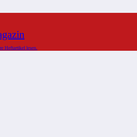
agazin
 Heftartikel lesen.