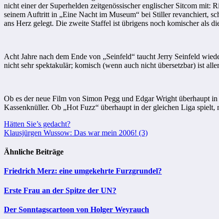
nicht einer der Superhelden zeitgenössischer englischer Sitcom mit: R
seinem Auftritt in „Eine Nacht im Museum“ bei Stiller revanchiert, sch
ans Herz gelegt. Die zweite Staffel ist übrigens noch komischer als di
Acht Jahre nach dem Ende von „Seinfeld“ taucht Jerry Seinfeld wiede
nicht sehr spektakulär; komisch (wenn auch nicht übersetzbar) ist all
Ob es der neue Film von Simon Pegg und Edgar Wright überhaupt in di
Kassenknüller. Ob „Hot Fuzz“ überhaupt in der gleichen Liga spielt, 
Beitragsnavigation
Hätten Sie’s gedacht?
Klausjürgen Wussow: Das war mein 2006! (3)
Ähnliche Beiträge
Friedrich Merz: eine umgekehrte Furzgrundel?
Erste Frau an der Spitze der UN?
Der Sonntagscartoon von Holger Weyrauch