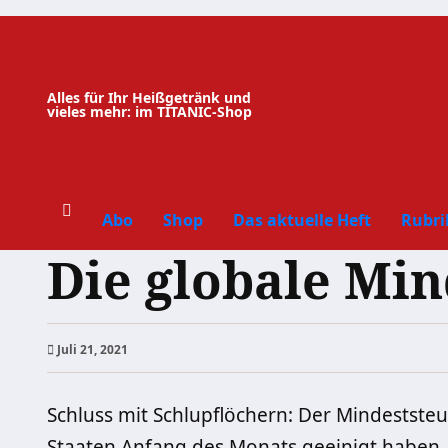
Zum
Inhalt
springen
Alles für Ihr Heißgetränk und
vieles mehr: im TITANIC-Shop
Abo
Shop
Das aktuelle Heft
Rubri
Die globale Mi
Juli 21, 2021
Schluss mit Schlupflöchern: Der Mindeststeu
Staaten Anfang des Monats geeinigt haben, 