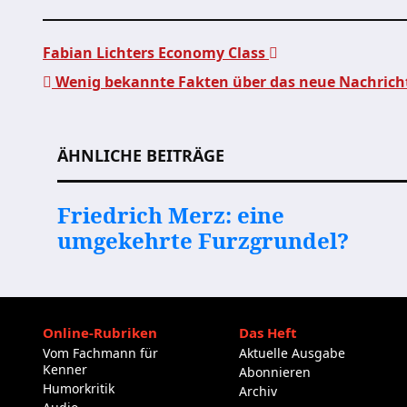
Fabian Lichters Economy Class
Wenig bekannte Fakten über das neue Nachrich
Beitragsnavigation
ÄHNLICHE BEITRÄGE
Friedrich Merz: eine
umgekehrte Furzgrundel?
Online-Rubriken
Das Heft
Vom Fachmann für
Aktuelle Ausgabe
Kenner
Abonnieren
Humorkritik
Archiv