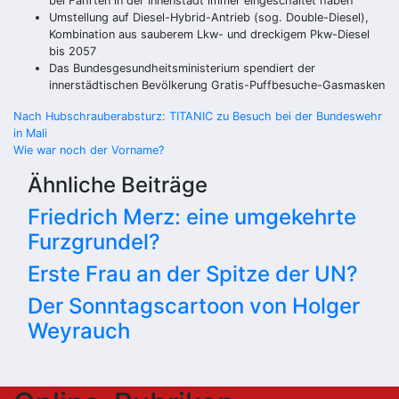
bei Fahrten in der Innenstadt immer eingeschaltet haben
Umstellung auf Diesel-Hybrid-Antrieb (sog. Double-Diesel),
Kombination aus sauberem Lkw- und dreckigem Pkw-Diesel
bis 2057
Das Bundesgesundheitsministerium spendiert der
innerstädtischen Bevölkerung Gratis-
Puffbesuche
-Gasmasken
Beitragsnavigation
Nach Hubschrauberabsturz: TITANIC zu Besuch bei der Bundeswehr
in Mali
Wie war noch der Vorname?
Ähnliche Beiträge
Friedrich Merz: eine umgekehrte
Furzgrundel?
Erste Frau an der Spitze der UN?
Der Sonntagscartoon von Holger
Weyrauch