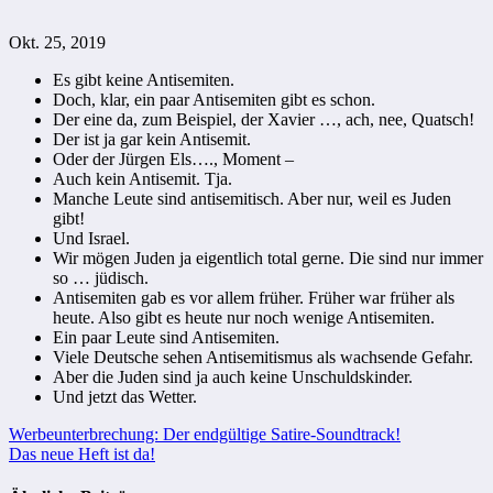
Okt. 25, 2019
Es gibt keine Antisemiten.
Doch, klar, ein paar Antisemiten gibt es schon.
Der eine da, zum Beispiel, der Xavier …, ach, nee, Quatsch!
Der ist ja gar kein Antisemit.
Oder der Jürgen Els…., Moment –
Auch kein Antisemit. Tja.
Manche Leute sind antisemitisch. Aber nur, weil es Juden
gibt!
Und Israel.
Wir mögen Juden ja eigentlich total gerne. Die sind nur immer
so … jüdisch.
Antisemiten gab es vor allem früher. Früher war früher als
heute. Also gibt es heute nur noch wenige Antisemiten.
Ein paar Leute sind Antisemiten.
Viele Deutsche sehen Antisemitismus als wachsende Gefahr.
Aber die Juden sind ja auch keine Unschuldskinder.
Und jetzt das Wetter.
Beitragsnavigation
Werbeunterbrechung: Der endgültige Satire-Soundtrack!
Das neue Heft ist da!