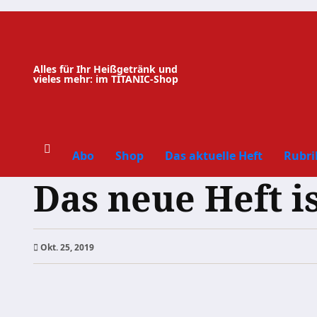
Zum
Inhalt
springen
Alles für Ihr Heißgetränk und
vieles mehr: im TITANIC-Shop
Abo
Shop
Das aktuelle Heft
Rubri
Das neue Heft is
Okt. 25, 2019