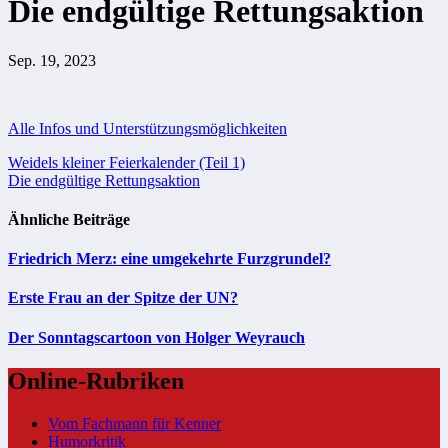
Die endgültige Rettungsaktion
Sep. 19, 2023
Alle Infos und Unterstützungsmöglichkeiten
Beitragsnavigation
Weidels kleiner Feierkalender (Teil 1)
Die endgültige Rettungsaktion
Ähnliche Beiträge
Friedrich Merz: eine umgekehrte Furzgrundel?
Erste Frau an der Spitze der UN?
Der Sonntagscartoon von Holger Weyrauch
Online-Rubriken
Vom Fachmann für Kenner
Humorkritik