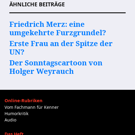
ÄHNLICHE BEITRÄGE
Friedrich Merz: eine
umgekehrte Furzgrundel?
Erste Frau an der Spitze der
UN?
Der Sonntagscartoon von
Holger Weyrauch
Online-Rubriken
Vom Fachmann für Kenner
Humorkritik
Audio
Das Heft