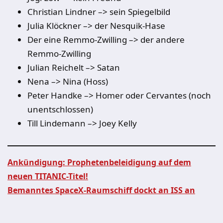
Christian Lindner –> sein Spiegelbild
Julia Klöckner –> der Nesquik-Hase
Der eine Remmo-Zwilling –> der andere
Remmo-Zwilling
Julian Reichelt –> Satan
Nena –> Nina (Hoss)
Peter Handke –> Homer oder Cervantes (noch
unentschlossen)
Till Lindemann –> Joey Kelly
Ankündigung: Prophetenbeleidigung auf dem
neuen TITANIC-Titel!
Beitragsnavigation
Bemanntes SpaceX-Raumschiff dockt an ISS an