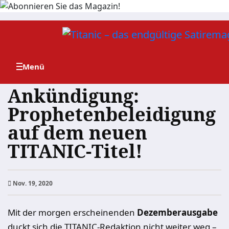
Zum
Inhalt
springen
Ankündigung:
Prophetenbeleidigung
auf dem neuen
TITANIC-Titel!
Nov. 19, 2020
Mit der morgen erscheinenden
Dezemberausgabe
duckt sich die TITANIC-Redaktion nicht weiter weg –