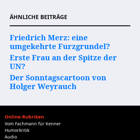
ÄHNLICHE BEITRÄGE
Friedrich Merz: eine
umgekehrte Furzgrundel?
Erste Frau an der Spitze der
UN?
Der Sonntagscartoon von
Holger Weyrauch
Online-Rubriken
Vom Fachmann für Kenner
Humorkritik
Audio