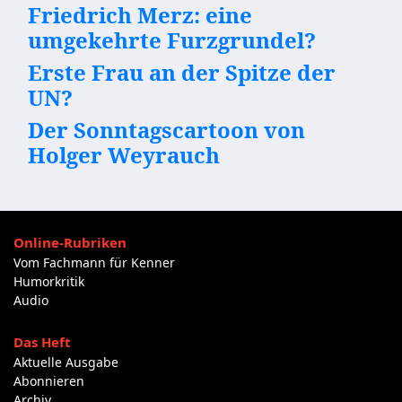
Friedrich Merz: eine
umgekehrte Furzgrundel?
Erste Frau an der Spitze der
UN?
Der Sonntagscartoon von
Holger Weyrauch
Online-Rubriken
Vom Fachmann für Kenner
Humorkritik
Audio
Das Heft
Aktuelle Ausgabe
Abonnieren
Archiv