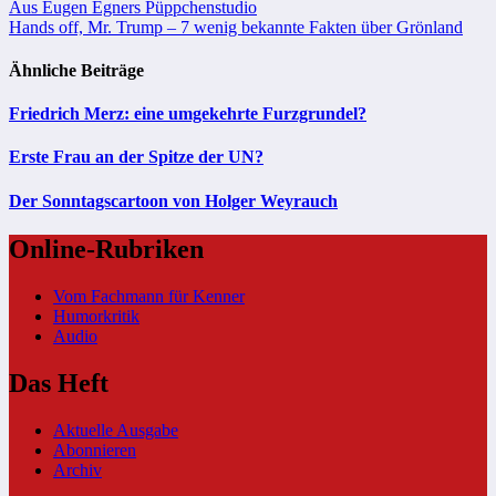
Beitragsnavigation
Aus Eugen Egners Püppchenstudio
Hands off, Mr. Trump – 7 wenig bekannte Fakten über Grönland
Ähnliche Beiträge
Friedrich Merz: eine umgekehrte Furzgrundel?
Erste Frau an der Spitze der UN?
Der Sonntagscartoon von Holger Weyrauch
Online-Rubriken
Vom Fachmann für Kenner
Humorkritik
Audio
Das Heft
Aktuelle Ausgabe
Abonnieren
Archiv