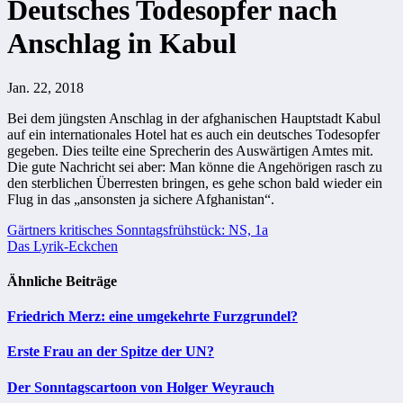
Deutsches Todesopfer nach
Anschlag in Kabul
Jan. 22, 2018
Bei dem jüngsten Anschlag in der afghanischen Hauptstadt Kabul
auf ein internationales Hotel hat es auch ein deutsches Todesopfer
gegeben. Dies teilte eine Sprecherin des Auswärtigen Amtes mit.
Die gute Nachricht sei aber: Man könne die Angehörigen rasch zu
den sterblichen Überresten bringen, es gehe schon bald wieder ein
Flug in das „ansonsten ja sichere Afghanistan“.
Beitragsnavigation
Gärtners kritisches Sonntagsfrühstück: NS, 1a
Das Lyrik-Eckchen
Ähnliche Beiträge
Friedrich Merz: eine umgekehrte Furzgrundel?
Erste Frau an der Spitze der UN?
Der Sonntagscartoon von Holger Weyrauch