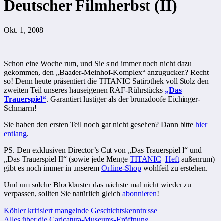
Deutscher Filmherbst (II)
Okt. 1, 2008
Schon eine Woche rum, und Sie sind immer noch nicht dazu
gekommen, den „Baader-Meinhof-Komplex“ anzugucken? Recht
so! Denn heute präsentiert die TITANIC Satirothek voll Stolz den
zweiten Teil unseres hauseigenen RAF-Rührstücks
„Das
Trauerspiel“
. Garantiert lustiger als der brunzdoofe Eichinger-
Schmarrn!
Sie haben den ersten Teil noch gar nicht gesehen? Dann bitte
hier
entlang
.
PS. Den exklusiven Director’s Cut von „Das Trauerspiel I“ und
„Das Trauerspiel II“ (sowie jede Menge
TITANIC
–
Heft
außenrum)
gibt es noch immer in unserem
Online-Shop
wohlfeil zu erstehen.
Und um solche Blockbuster das nächste mal nicht wieder zu
verpassen, sollten Sie natürlich gleich
abonnieren
!
Beitragsnavigation
Köhler kritisiert mangelnde Geschichtskenntnisse
Alles über die Caricatura-Museums-Eröffnung